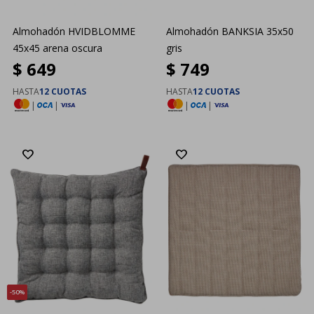
Almohadón HVIDBLOMME
Almohadón BANKSIA 35x50
45x45 arena oscura
gris
$
649
$
749
HASTA
12 CUOTAS
HASTA
12 CUOTAS
|
|
|
|
50