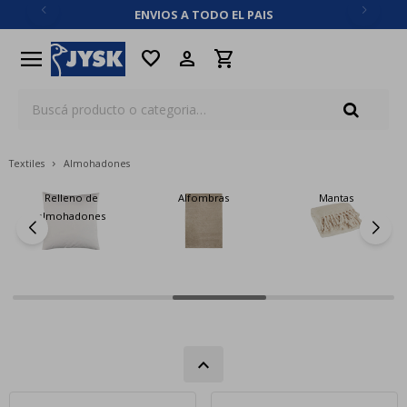
ENVIOS A TODO EL PAIS
close
menu
favorite
Textiles
Almohadones
Relleno de
Alfombras
Mantas
almohadones