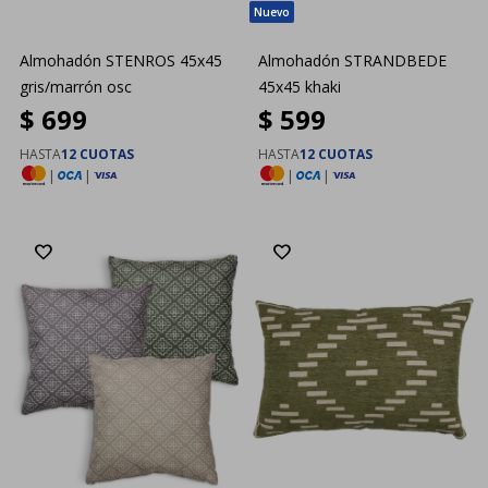
Almohadón STENROS 45x45
Almohadón STRANDBEDE
gris/marrón osc
45x45 khaki
$
699
$
599
HASTA
12 CUOTAS
HASTA
12 CUOTAS
|
|
|
|