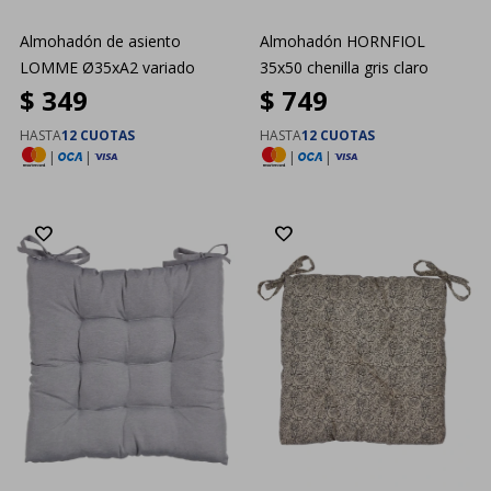
Almohadón de asiento
Almohadón HORNFIOL
LOMME Ø35xA2 variado
35x50 chenilla gris claro
$
349
$
749
HASTA
12 CUOTAS
HASTA
12 CUOTAS
|
|
|
|