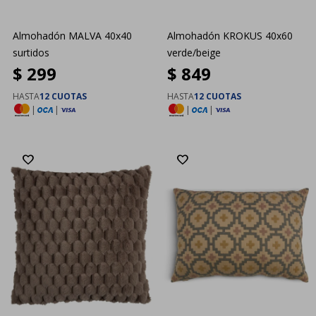
Almohadón MALVA 40x40
Almohadón KROKUS 40x60
surtidos
verde/beige
$
299
$
849
HASTA
12 CUOTAS
HASTA
12 CUOTAS
|
|
|
|