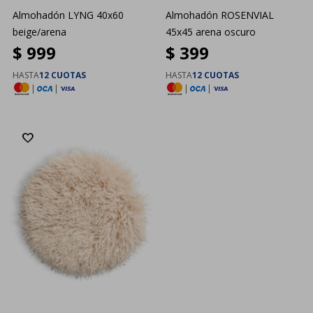
Almohadón LYNG 40x60
Almohadón ROSENVIAL
beige/arena
45x45 arena oscuro
$
999
$
399
HASTA
12 CUOTAS
HASTA
12 CUOTAS
|
|
|
|