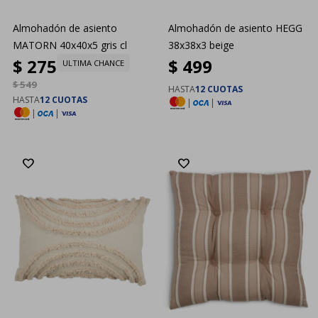
Almohadón de asiento
Almohadón de asiento HEGG
MATORN 40x40x5 gris cl
38x38x3 beige
$
275
$
499
ULTIMA CHANCE
$
549
HASTA
12 CUOTAS
HASTA
12 CUOTAS
|
|
|
|