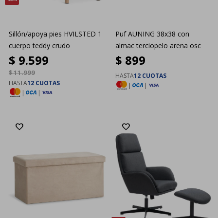
Sillón/apoya pies HVILSTED 1
Puf AUNING 38x38 con
cuerpo teddy crudo
almac terciopelo arena osc
$
9.599
$
899
$
11.999
HASTA
12 CUOTAS
HASTA
12 CUOTAS
|
|
|
|