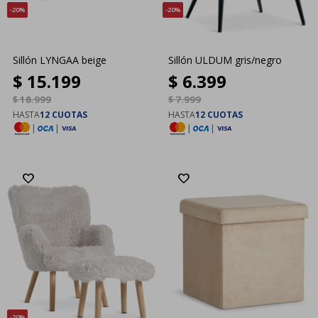
20
20
Sillón LYNGAA beige
Sillón ULDUM gris/negro
$
15.199
$
6.399
$
18.999
$
7.999
HASTA
12 CUOTAS
HASTA
12 CUOTAS
|
|
|
|
20