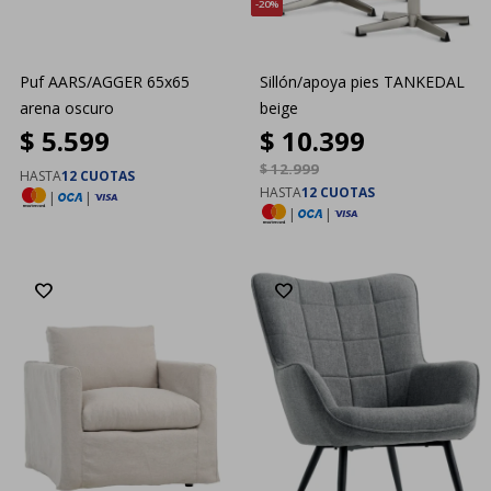
20
Puf AARS/AGGER 65x65
Sillón/apoya pies TANKEDAL
arena oscuro
beige
$
5.599
$
10.399
$
12.999
HASTA
12 CUOTAS
HASTA
12 CUOTAS
|
|
|
|