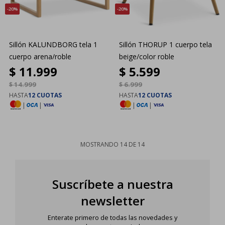
20
20
Sillón KALUNDBORG tela 1
Sillón THORUP 1 cuerpo tela
cuerpo arena/roble
beige/color roble
$
11.999
$
5.599
$
14.999
$
6.999
HASTA
12 CUOTAS
HASTA
12 CUOTAS
|
|
|
|
MOSTRANDO
14
DE
14
Suscríbete a nuestra
newsletter
Enterate primero de todas las novedades y