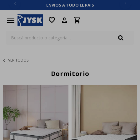
ENVIOS A TODO EL PAIS
close
menu
favorite
VER TODOS
Dormitorio