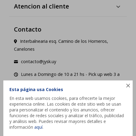
Atencion al cliente
Contacto
Interbalnearia esq. Camino de los Horneros,
Canelones
contacto@jysk.uy
Lunes a Domingo de 10 a 21 hs - Pick up web 3 a
4 días hábiles.

Esta página usa Cookies




En esta web usamos cookies, para ofrecerte la mejor
experiencia online. Las cookies de este sitio web se usan
para personalizar el contenido y los anuncios, ofrecer
funciones de redes sociales y analizar el tráfico, publicidad
y análisis web. Puedes revisar mayores detalles e
información
aquí
.