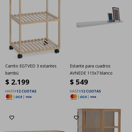
Carrito EGTVED 3 estantes
Estante para cuadros
bambú
AVNEDE 115x7 blanco
$
2.199
$
549
HASTA
12 CUOTAS
HASTA
12 CUOTAS
|
|
|
|