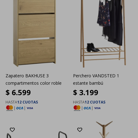
Zapatero BAKHUSE 3
Perchero VANDSTED 1
compartimentos color roble
estante bambú
$
6.599
$
3.199
HASTA
12 CUOTAS
HASTA
12 CUOTAS
|
|
|
|