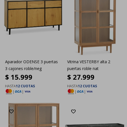
Aparador ODENSE 3 puertas
Vitrina VESTERBY alta 2
3 cajones roble/neg
puertas roble nat
$
15.999
$
27.999
HASTA
12 CUOTAS
HASTA
12 CUOTAS
|
|
|
|