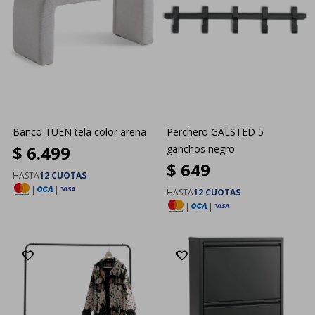
Banco TUEN tela color arena
Perchero GALSTED 5
$
6.499
ganchos negro
$
649
HASTA
12 CUOTAS
|
|
HASTA
12 CUOTAS
|
|