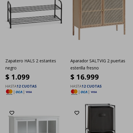
Zapatero HALS 2 estantes
Aparador SALTVIG 2 puertas
negro
esterilla fresno
$
1.099
$
16.999
HASTA
12 CUOTAS
HASTA
12 CUOTAS
|
|
|
|