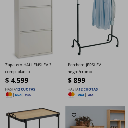
Zapatero HALLENSLEV 3
Perchero JERSLEV
comp. blanco
negro/cromo
$
4.599
$
899
HASTA
12 CUOTAS
HASTA
12 CUOTAS
|
|
|
|