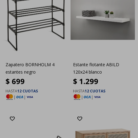
Zapatero BORNHOLM 4
Estante flotante ABILD
estantes negro
120x24 blanco
$
699
$
1.299
HASTA
12 CUOTAS
HASTA
12 CUOTAS
|
|
|
|