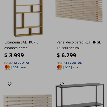
Estantería SALTRUP 6
Panel deco pared KETTINGE
estantes bambú
160x90 natural
$
3.999
$
6.299
HASTA
12 CUOTAS
HASTA
12 CUOTAS
|
|
|
|