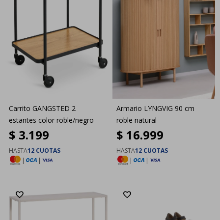
Carrito GANGSTED 2
Armario LYNGVIG 90 cm
estantes color roble/negro
roble natural
$
3.199
$
16.999
HASTA
12 CUOTAS
HASTA
12 CUOTAS
|
|
|
|