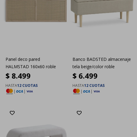
Panel deco pared
Banco BADSTED almacenaje
HALMSTAD 160x60 roble
tela beige/color roble
$
8.499
$
6.499
HASTA
12 CUOTAS
HASTA
12 CUOTAS
|
|
|
|