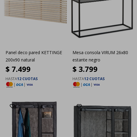
Panel deco pared KETTINGE
Mesa consola VIRUM 26x80
200x90 natural
estante negro
$
7.499
$
3.799
HASTA
12 CUOTAS
HASTA
12 CUOTAS
|
|
|
|