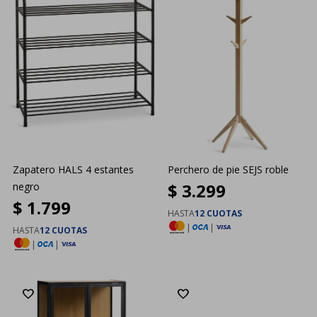
Zapatero HALS 4 estantes
Perchero de pie SEJS roble
$
3.299
negro
$
1.799
HASTA
12 CUOTAS
|
|
HASTA
12 CUOTAS
|
|