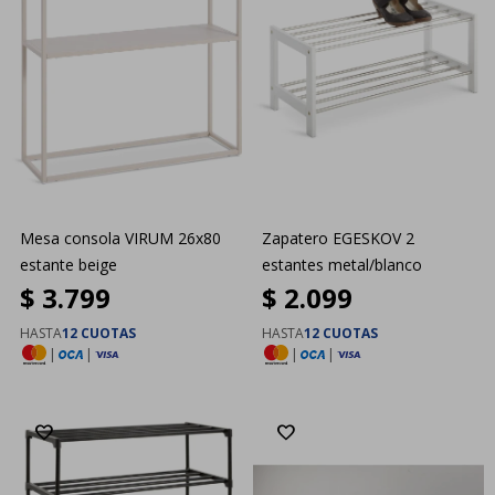
Mesa consola VIRUM 26x80
Zapatero EGESKOV 2
estante beige
estantes metal/blanco
$
3.799
$
2.099
HASTA
12 CUOTAS
HASTA
12 CUOTAS
|
|
|
|