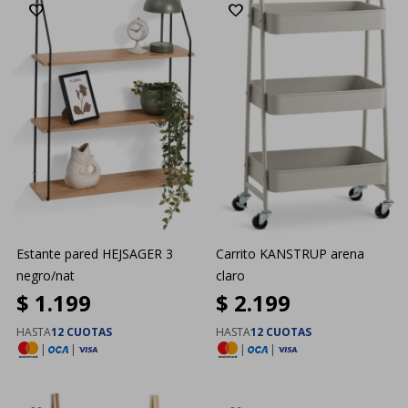
Estante pared HEJSAGER 3
Carrito KANSTRUP arena
negro/nat
claro
$
1.199
$
2.199
HASTA
12 CUOTAS
HASTA
12 CUOTAS
|
|
|
|