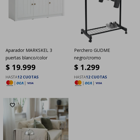
Aparador MARKSKEL 3
Perchero GUDME
puertas blanco/color
negro/cromo
$
19.999
$
1.299
HASTA
12 CUOTAS
HASTA
12 CUOTAS
|
|
|
|