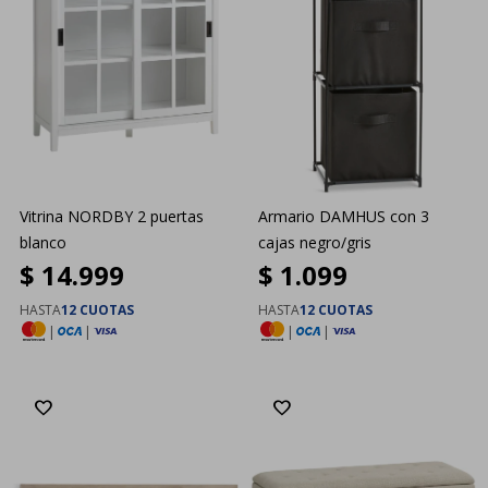
Vitrina NORDBY 2 puertas
Armario DAMHUS con 3
blanco
cajas negro/gris
$
14.999
$
1.099
HASTA
12 CUOTAS
HASTA
12 CUOTAS
|
|
|
|