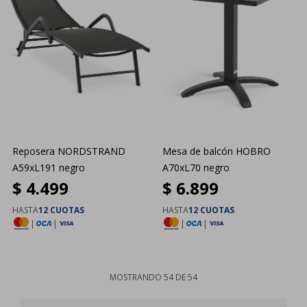
Reposera NORDSTRAND
Mesa de balcón HOBRO
A59xL191 negro
A70xL70 negro
$
4.499
$
6.899
HASTA
12 CUOTAS
HASTA
12 CUOTAS
|
|
|
|
MOSTRANDO
54
DE
54