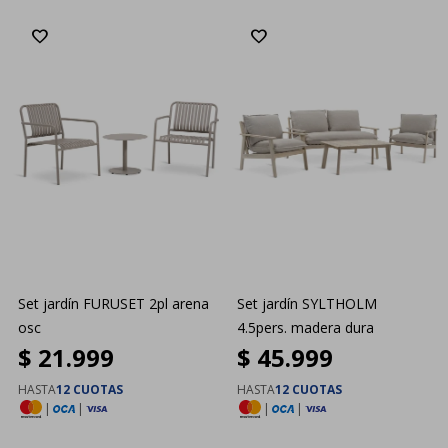
Set jardín FURUSET 2pl arena
Set jardín SYLTHOLM
osc
4.5pers. madera dura
$
21.999
$
45.999
HASTA
12 CUOTAS
HASTA
12 CUOTAS
|
|
|
|