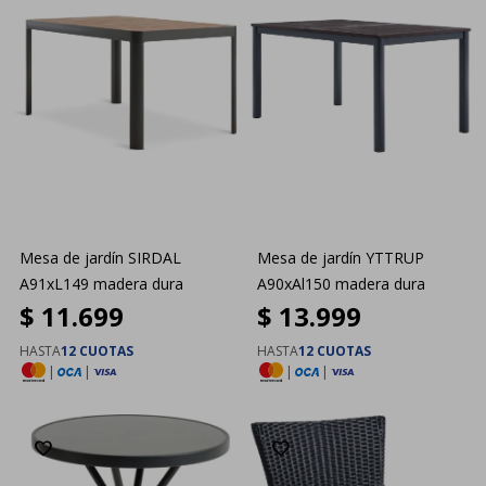
Mesa de jardín SIRDAL
Mesa de jardín YTTRUP
A91xL149 madera dura
A90xAl150 madera dura
$
11.699
$
13.999
HASTA
12 CUOTAS
HASTA
12 CUOTAS
|
|
|
|