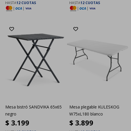
HASTA
12 CUOTAS
HASTA
12 CUOTAS
|
|
|
|
Mesa bistró SANDVIKA 65x65
Mesa plegable KULESKOG
negro
W75xL180 blanco
$
3.199
$
3.899