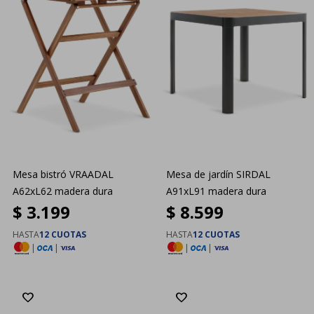
Mesa bistró VRAADAL
Mesa de jardín SIRDAL
A62xL62 madera dura
A91xL91 madera dura
$
3.199
$
8.599
HASTA
12 CUOTAS
HASTA
12 CUOTAS
|
|
|
|