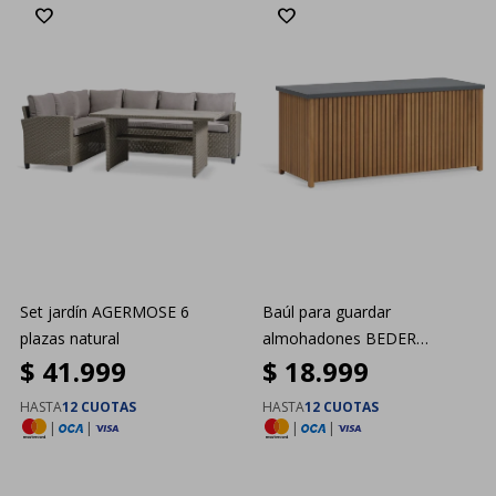
Set jardín AGERMOSE 6
Baúl para guardar
plazas natural
almohadones BEDER
$
41.999
$
18.999
A133xA61xP54
HASTA
12 CUOTAS
HASTA
12 CUOTAS
|
|
|
|