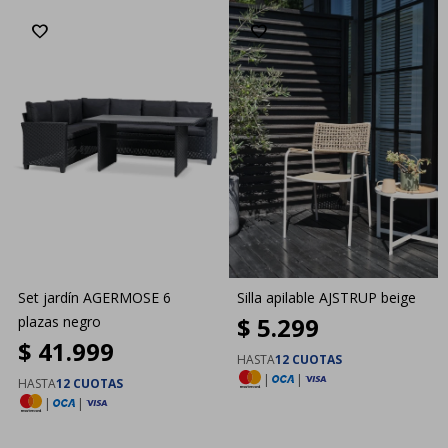
Set jardín AGERMOSE 6
Silla apilable AJSTRUP beige
$
5.299
plazas negro
$
41.999
HASTA
12 CUOTAS
|
|
HASTA
12 CUOTAS
|
|