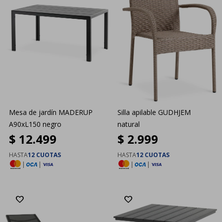
Mesa de jardín MADERUP
Silla apilable GUDHJEM
A90xL150 negro
natural
$
12.499
$
2.999
HASTA
12 CUOTAS
HASTA
12 CUOTAS
|
|
|
|