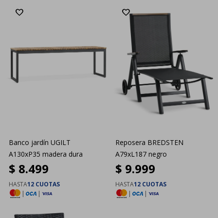
Banco jardín UGILT
Reposera BREDSTEN
A130xP35 madera dura
A79xL187 negro
$
8.499
$
9.999
HASTA
12 CUOTAS
HASTA
12 CUOTAS
|
|
|
|