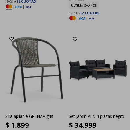
HASTA
12 CUOTAS
ULTIMA CHANCE
|
|
HASTA
12 CUOTAS
|
|
Silla apilable GRENAA gris
Set jardín VEN 4 plazas negro
$
1.899
$
34.999