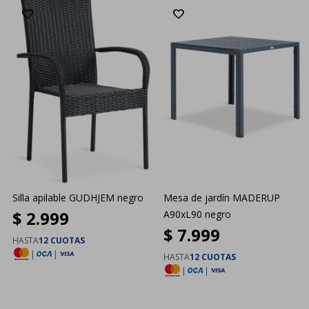
Silla apilable GUDHJEM negro
Mesa de jardín MADERUP
$
2.999
A90xL90 negro
$
7.999
HASTA
12 CUOTAS
|
|
HASTA
12 CUOTAS
|
|