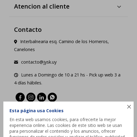
Atencion al cliente
Contacto
Interbalnearia esq. Camino de los Horneros,
Canelones
contacto@jysk.uy
Lunes a Domingo de 10 a 21 hs - Pick up web 3 a
4 días hábiles.





Esta página usa Cookies
En esta web usamos cookies, para ofrecerte la mejor
experiencia online. Las cookies de este sitio web se usan
para personalizar el contenido y los anuncios, ofrecer
funciones de redes sociales y analizar el tráfico, publicidad