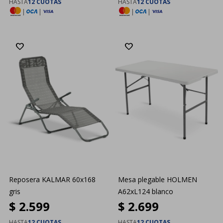
HASTA
12 CUOTAS
HASTA
12 CUOTAS
|
|
|
|
Reposera KALMAR 60x168
Mesa plegable HOLMEN
gris
A62xL124 blanco
$
2.599
$
2.699
HASTA
12 CUOTAS
HASTA
12 CUOTAS