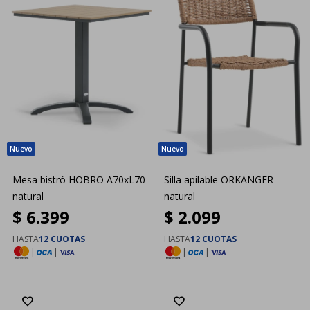
Mesa bistró HOBRO A70xL70
Silla apilable ORKANGER
natural
natural
$
6.399
$
2.099
HASTA
12 CUOTAS
HASTA
12 CUOTAS
|
|
|
|