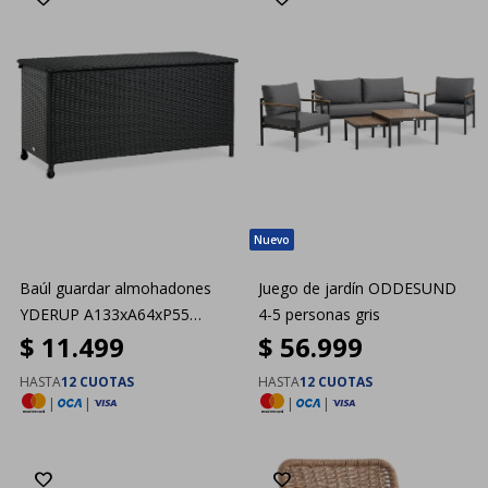
Baúl guardar almohadones
Juego de jardín ODDESUND
YDERUP A133xA64xP55
4-5 personas gris
$
11.499
$
56.999
negro
HASTA
12 CUOTAS
HASTA
12 CUOTAS
|
|
|
|