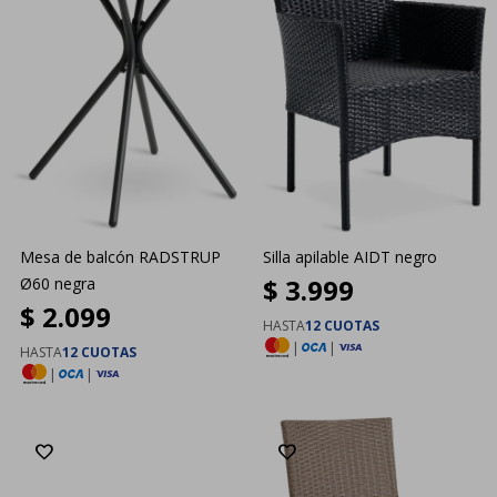
Mesa de balcón RADSTRUP
Silla apilable AIDT negro
$
3.999
Ø60 negra
$
2.099
HASTA
12 CUOTAS
|
|
HASTA
12 CUOTAS
|
|