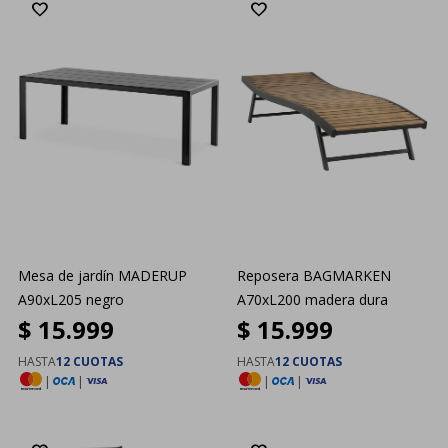
Mesa de jardín MADERUP
Reposera BAGMARKEN
A90xL205 negro
A70xL200 madera dura
$
15.999
$
15.999
HASTA
12 CUOTAS
HASTA
12 CUOTAS
|
|
|
|