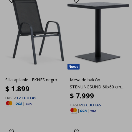
Silla apilable LEKNES negro
Mesa de balcón
$
1.899
STENUNGSUND 60x60 cm
$
7.999
gris
HASTA
12 CUOTAS
|
|
HASTA
12 CUOTAS
|
|