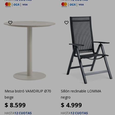
|
|
|
|
Mesa bistró VAMDRUP Ø70
Sillón reclinable LOMMA
beige
negro
$
8.599
$
4.999
HASTA
12 CUOTAS
HASTA
12 CUOTAS