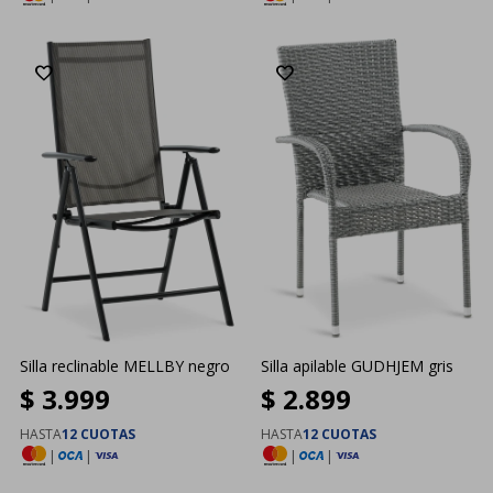
Silla reclinable MELLBY negro
Silla apilable GUDHJEM gris
$
3.999
$
2.899
HASTA
12 CUOTAS
HASTA
12 CUOTAS
|
|
|
|