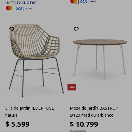
|
|
HASTA
12 CUOTAS
|
|
40
Silla de jardín ILDERHUSE
Mesa de jardín BASTRUP
natural
Ø120 mad dura/blanco
$
5.599
$
10.799
$
17.999