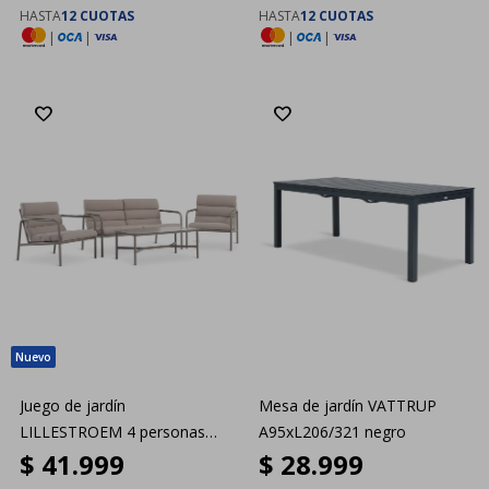
HASTA
12 CUOTAS
HASTA
12 CUOTAS
|
|
|
|
Juego de jardín
Mesa de jardín VATTRUP
LILLESTROEM 4 personas
A95xL206/321 negro
$
41.999
$
28.999
arena oscuro