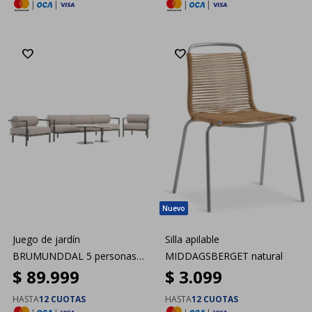
|
|
|
|
Juego de jardín
Silla apilable
BRUMUNDDAL 5 personas
MIDDAGSBERGET natural
$
89.999
$
3.099
marrón
HASTA
12 CUOTAS
HASTA
12 CUOTAS