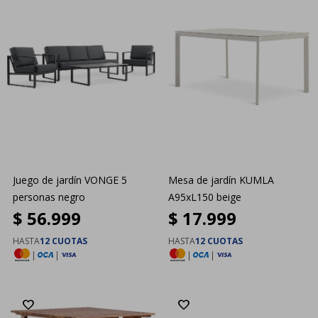
Juego de jardín VONGE 5
Mesa de jardín KUMLA
personas negro
A95xL150 beige
$
56.999
$
17.999
HASTA
12 CUOTAS
HASTA
12 CUOTAS
|
|
|
|