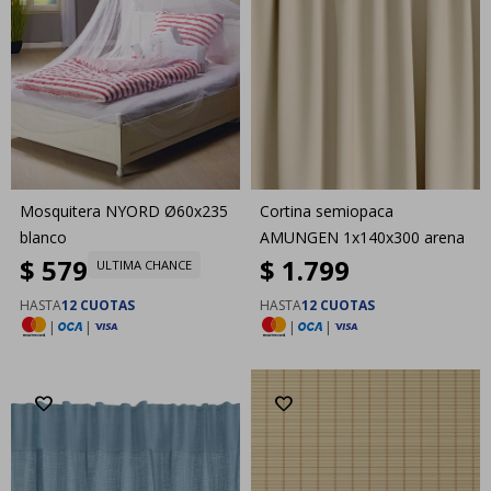
Mosquitera NYORD Ø60x235
Cortina semiopaca
blanco
AMUNGEN 1x140x300 arena
$
579
$
1.799
ULTIMA CHANCE
HASTA
12 CUOTAS
HASTA
12 CUOTAS
|
|
|
|