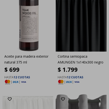
Aceite para madera exterior
Cortina semiopaca
natural 375 ml
AMUNGEN 1x140x300 negro
$
699
$
1.799
HASTA
12 CUOTAS
HASTA
12 CUOTAS
|
|
|
|