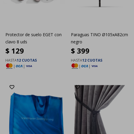
Protector de suelo EGET con
Paraguas TINO Ø105xA82cm
clavo 8 uds
negro
$
129
$
399
HASTA
12 CUOTAS
HASTA
12 CUOTAS
|
|
|
|