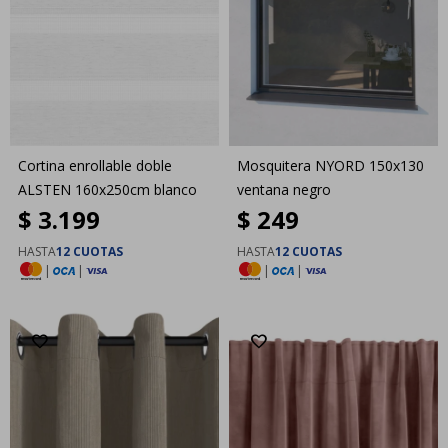
Cortina enrollable doble
Mosquitera NYORD 150x130
ALSTEN 160x250cm blanco
ventana negro
$
3.199
$
249
HASTA
12 CUOTAS
HASTA
12 CUOTAS
|
|
|
|