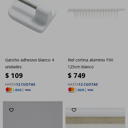
Gancho adhesivo blanco 4
Riel cortina aluminio FIXI
unidades
125cm blanco
$
109
$
749
HASTA
12 CUOTAS
HASTA
12 CUOTAS
|
|
|
|