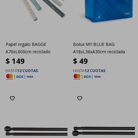
Papel regalo BAGGE
Bolsa MY BLUE BAG
A70xL600cm reciclado
A18xL36xA30cm reciclada
$
149
$
49
HASTA
12 CUOTAS
HASTA
12 CUOTAS
|
|
|
|