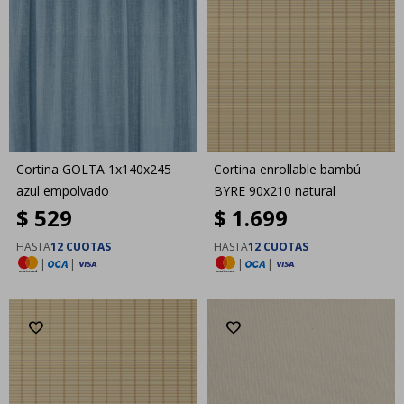
Cortina GOLTA 1x140x245
Cortina enrollable bambú
azul empolvado
BYRE 90x210 natural
$
529
$
1.699
HASTA
12 CUOTAS
HASTA
12 CUOTAS
|
|
|
|