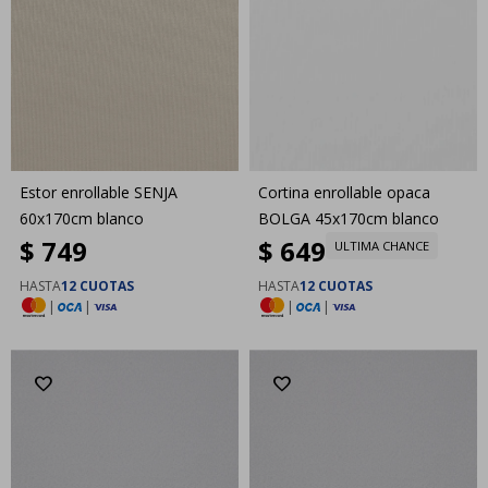
Estor enrollable SENJA
Cortina enrollable opaca
60x170cm blanco
BOLGA 45x170cm blanco
$
749
$
649
ULTIMA CHANCE
HASTA
12 CUOTAS
HASTA
12 CUOTAS
|
|
|
|