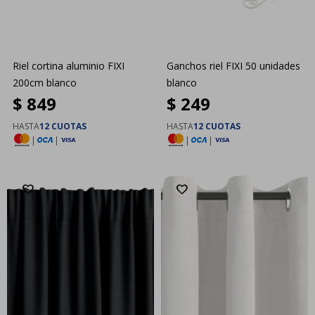
Riel cortina aluminio FIXI
Ganchos riel FIXI 50 unidades
200cm blanco
blanco
$
849
$
249
HASTA
12 CUOTAS
HASTA
12 CUOTAS
|
|
|
|