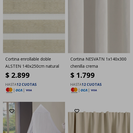
Cortina enrollable doble
Cortina NESVATN 1x140x300
ALSTEN 140x250cm natural
chenilla crema
$
2.899
$
1.799
HASTA
12 CUOTAS
HASTA
12 CUOTAS
|
|
|
|