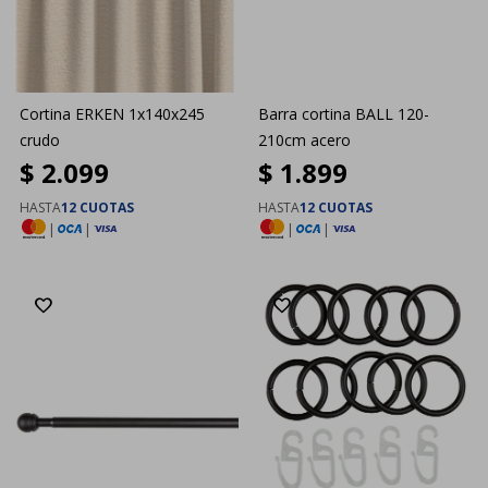
Cortina ERKEN 1x140x245
Barra cortina BALL 120-
crudo
210cm acero
$
2.099
$
1.899
HASTA
12 CUOTAS
HASTA
12 CUOTAS
|
|
|
|