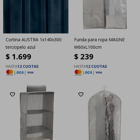
Cortina AUSTRA 1x140x300
Funda para ropa MAGNE
terciopelo azul
W60xL100cm
$
1.699
$
239
HASTA
12 CUOTAS
HASTA
12 CUOTAS
|
|
|
|