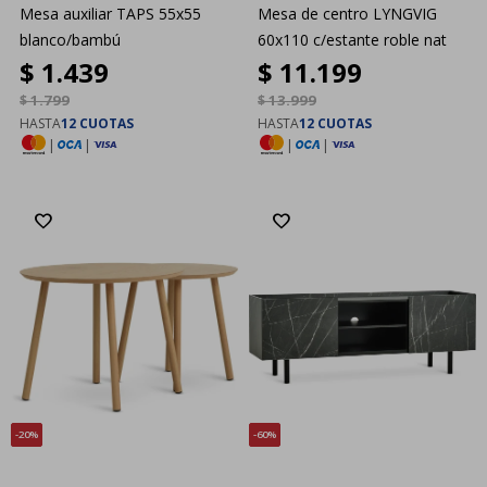
Mesa auxiliar TAPS 55x55
Mesa de centro LYNGVIG
blanco/bambú
60x110 c/estante roble nat
$
1.439
$
11.199
$
1.799
$
13.999
HASTA
12 CUOTAS
HASTA
12 CUOTAS
|
|
|
|
20
60