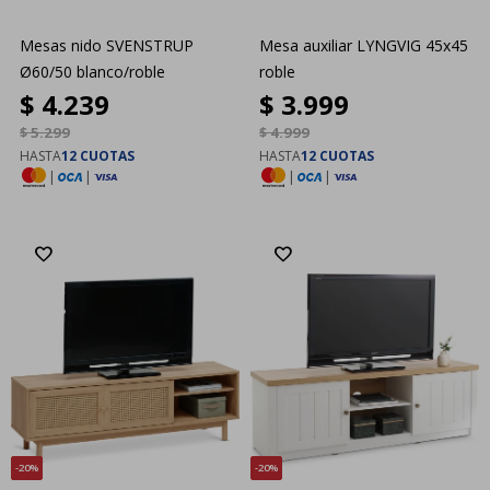
Mesas nido SVENSTRUP
Mesa auxiliar LYNGVIG 45x45
Ø60/50 blanco/roble
roble
$
4.239
$
3.999
$
5.299
$
4.999
HASTA
12 CUOTAS
HASTA
12 CUOTAS
|
|
|
|
20
20