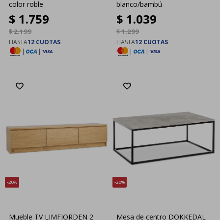
color roble
blanco/bambú
$
1.759
$
1.039
$
2.199
$
1.299
HASTA
12 CUOTAS
HASTA
12 CUOTAS
|
|
|
|
20
20
Mueble TV LIMFJORDEN 2
Mesa de centro DOKKEDAL