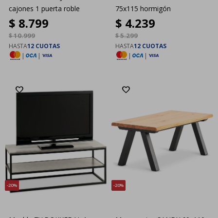
cajones 1 puerta roble
75x115 hormigón
$
8.799
$
4.239
$
10.999
$
5.299
HASTA
12 CUOTAS
HASTA
12 CUOTAS
|
|
|
|
20
20