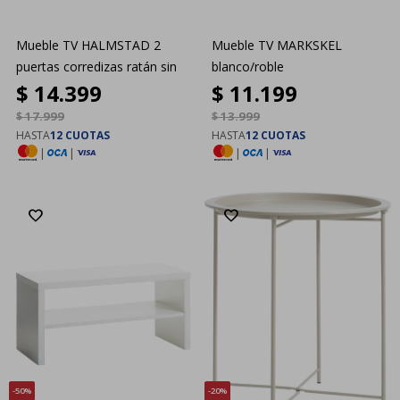
Mueble TV HALMSTAD 2
Mueble TV MARKSKEL
puertas corredizas ratán sin
blanco/roble
$
14.399
$
11.199
$
17.999
$
13.999
HASTA
12 CUOTAS
HASTA
12 CUOTAS
|
|
|
|
50
20