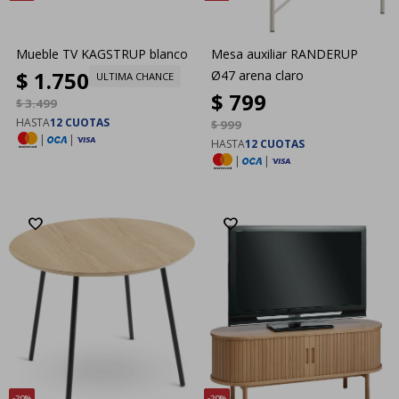
Mueble TV KAGSTRUP blanco
Mesa auxiliar RANDERUP
$
1.750
Ø47 arena claro
ULTIMA CHANCE
$
799
$
3.499
HASTA
12 CUOTAS
$
999
|
|
HASTA
12 CUOTAS
|
|
20
20