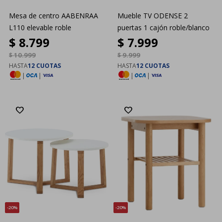
Mesa de centro AABENRAA
Mueble TV ODENSE 2
L110 elevable roble
puertas 1 cajón roble/blanco
$
8.799
$
7.999
$
10.999
$
9.999
HASTA
12 CUOTAS
HASTA
12 CUOTAS
|
|
|
|
20
20