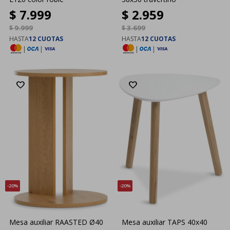
$
7.999
$
2.959
$
9.999
$
3.699
HASTA
12 CUOTAS
HASTA
12 CUOTAS
|
|
|
|
20
20
Mesa auxiliar RAASTED Ø40
Mesa auxiliar TAPS 40x40