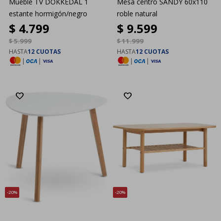
Mueble TV DOKKEDAL 1
Mesa centro SANDY 60x110
estante hormigón/negro
roble natural
$
4.799
$
9.599
$
5.999
$
11.999
HASTA
12 CUOTAS
HASTA
12 CUOTAS
|
|
|
|
20
20