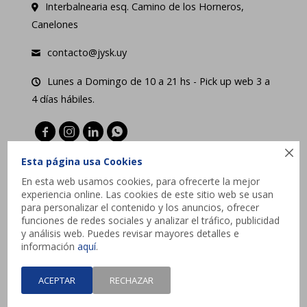
Interbalnearia esq. Camino de los Horneros,
Canelones
contacto@jysk.uy
Lunes a Domingo de 10 a 21 hs - Pick up web 3 a
4 días hábiles.





Esta página usa Cookies
En esta web usamos cookies, para ofrecerte la mejor
experiencia online. Las cookies de este sitio web se usan
para personalizar el contenido y los anuncios, ofrecer
funciones de redes sociales y analizar el tráfico, publicidad
y análisis web. Puedes revisar mayores detalles e
información
aquí
.
ACEPTAR
RECHAZAR
© Copyright 2026 / JYSK