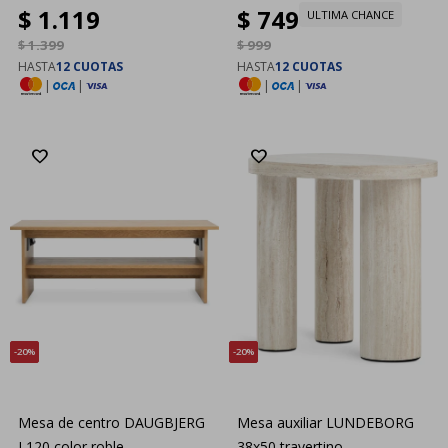
$
1.119
$
749
ULTIMA CHANCE
$
1.399
$
999
HASTA
12 CUOTAS
HASTA
12 CUOTAS
|
|
|
|
20
20
Mesa de centro DAUGBJERG
Mesa auxiliar LUNDEBORG
L120 color roble
38x50 travertino