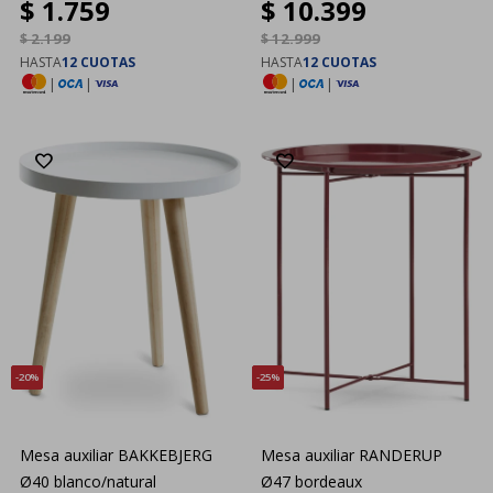
$
1.759
$
10.399
roble
$
2.199
$
12.999
HASTA
12 CUOTAS
HASTA
12 CUOTAS
|
|
|
|
20
25
Mesa auxiliar BAKKEBJERG
Mesa auxiliar RANDERUP
Ø40 blanco/natural
Ø47 bordeaux