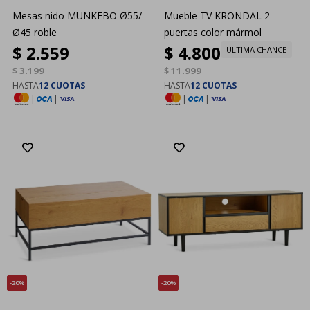
Mesas nido MUNKEBO Ø55/
Mueble TV KRONDAL 2
Ø45 roble
puertas color mármol
$
2.559
$
4.800
ULTIMA CHANCE
$
3.199
$
11.999
HASTA
12 CUOTAS
HASTA
12 CUOTAS
|
|
|
|
20
20