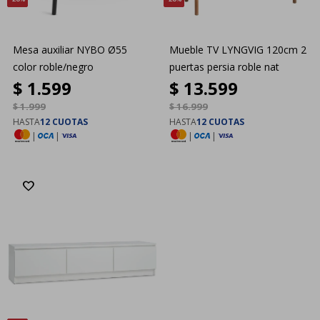
Mesa auxiliar NYBO Ø55
Mueble TV LYNGVIG 120cm 2
color roble/negro
puertas persia roble nat
$
1.599
$
13.599
$
1.999
$
16.999
HASTA
12 CUOTAS
HASTA
12 CUOTAS
|
|
|
|