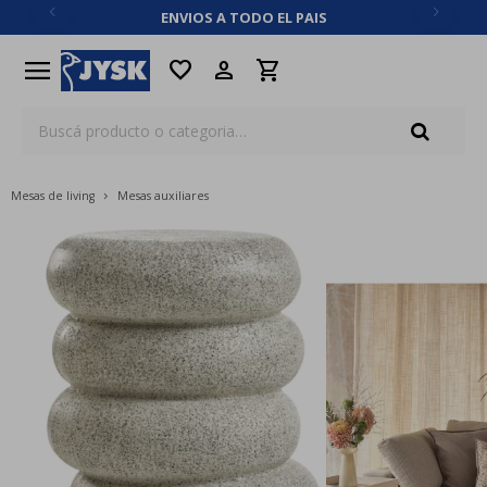
ENVIOS A TODO EL PAIS
close
menu
favorite
Mesas de living
Mesas auxiliares