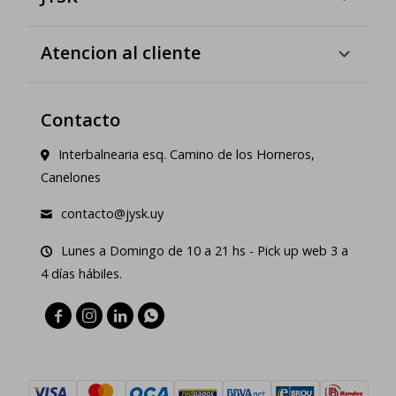
Atencion al cliente
Contacto
Interbalnearia esq. Camino de los Horneros,
Canelones
contacto@jysk.uy
Lunes a Domingo de 10 a 21 hs - Pick up web 3 a
4 días hábiles.



