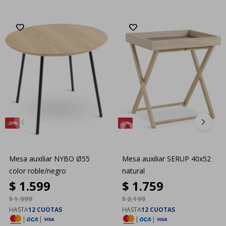
20
20
Mesa auxiliar NYBO Ø55
Mesa auxiliar SERUP 40x52
color roble/negro
natural
$
1.599
$
1.759
$
1.999
$
2.199
HASTA
12 CUOTAS
HASTA
12 CUOTAS
|
|
|
|