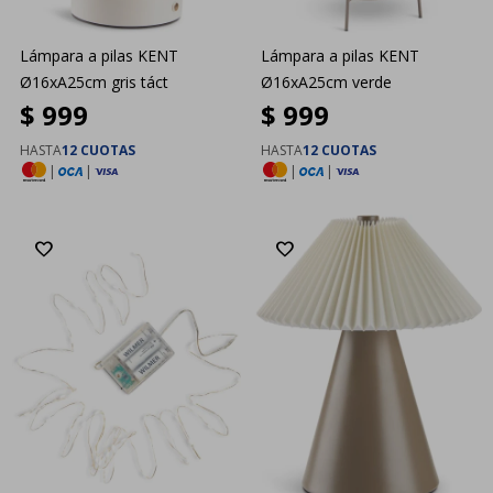
Lámpara a pilas KENT
Lámpara a pilas KENT
Ø16xA25cm gris táct
Ø16xA25cm verde
$
999
$
999
HASTA
12 CUOTAS
HASTA
12 CUOTAS
|
|
|
|