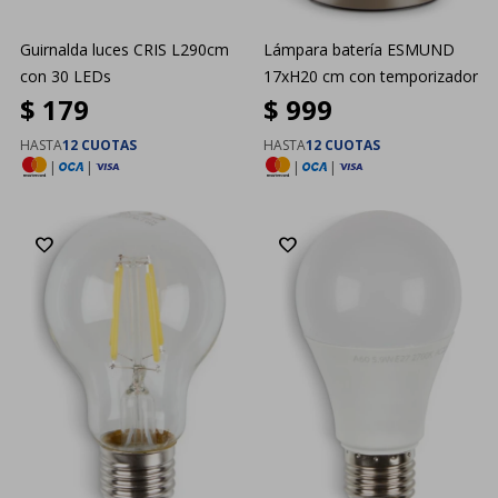
Guirnalda luces CRIS L290cm
Lámpara batería ESMUND
con 30 LEDs
17xH20 cm con temporizador
$
179
$
999
HASTA
12 CUOTAS
HASTA
12 CUOTAS
|
|
|
|