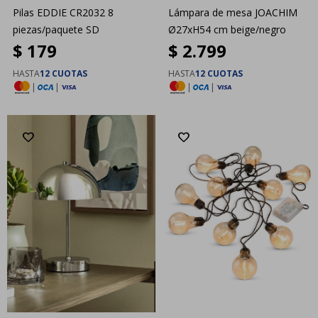
Pilas EDDIE CR2032 8
Lámpara de mesa JOACHIM
piezas/paquete SD
Ø27xH54 cm beige/negro
$
179
$
2.799
HASTA
12 CUOTAS
HASTA
12 CUOTAS
|
|
|
|