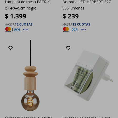
Lámpara de mesa PATRIK
Bombilla LED HERBERT E27
Ø14xA45cm negro
806 lúmenes
$
1.399
$
239
HASTA
12 CUOTAS
HASTA
12 CUOTAS
|
|
|
|