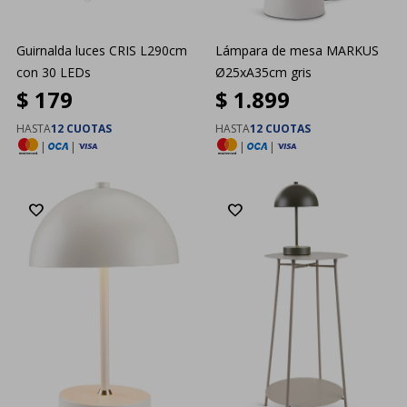
Guirnalda luces CRIS L290cm
Lámpara de mesa MARKUS
con 30 LEDs
Ø25xA35cm gris
$
179
$
1.899
HASTA
12 CUOTAS
HASTA
12 CUOTAS
|
|
|
|