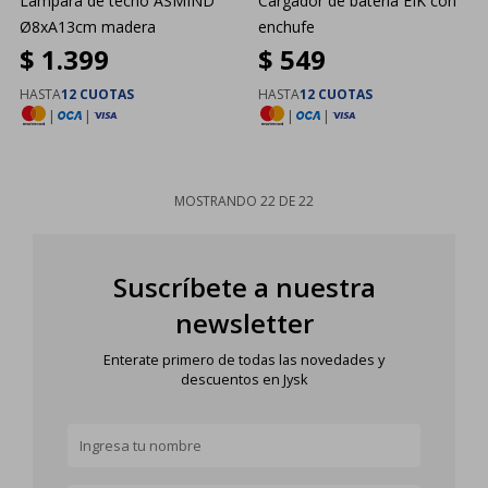
Lámpara de techo ASMIND
Cargador de batería EIK con
Ø8xA13cm madera
enchufe
$
1.399
$
549
HASTA
12 CUOTAS
HASTA
12 CUOTAS
|
|
|
|
MOSTRANDO
22
DE
22
Suscríbete a nuestra
newsletter
Enterate primero de todas las novedades y
descuentos en Jysk