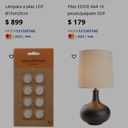
Lámpara a pilas LEIF
Pilas EDDIE AAA 10
Ø15xH25cm
piezas/paquete SDP
$
899
$
179
HASTA
12 CUOTAS
HASTA
12 CUOTAS
|
|
|
|