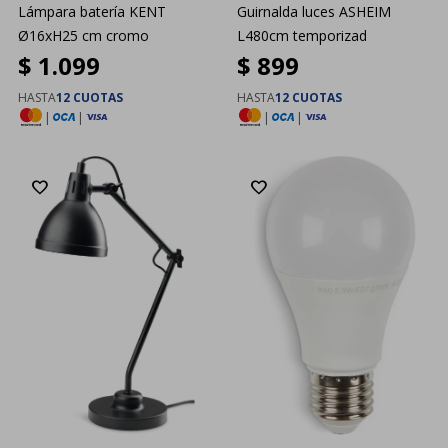
Lámpara batería KENT
Guirnalda luces ASHEIM
Ø16xH25 cm cromo
L480cm temporizad
$
1.099
$
899
HASTA
12 CUOTAS
HASTA
12 CUOTAS
|
|
|
|