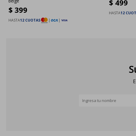
$
499
beige
$
399
HASTA
12 CUO
HASTA
12 CUOTAS
|
|
S
E