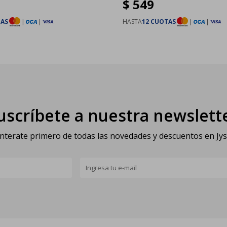
$
549
TAS
|
|
HASTA
12 CUOTAS
|
|
uscríbete a nuestra newslett
nterate primero de todas las novedades y descuentos en Jy