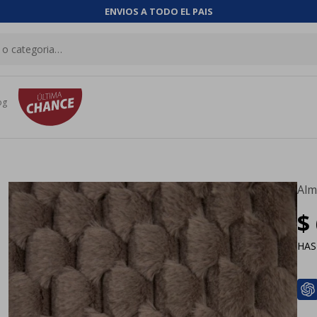
ENVIOS A TODO EL PAIS
og
Alm
$
HA