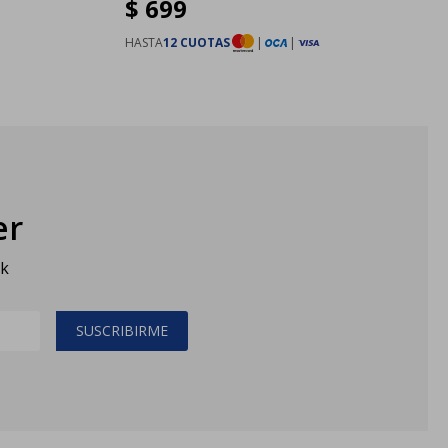
$
699
HASTA
12 CUOTAS
|
|
er
sk
SUSCRIBIRME