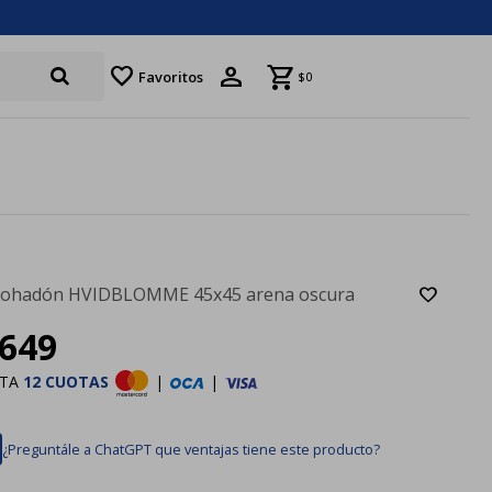
favorite
Favoritos
$
0
ohadón HVIDBLOMME 45x45 arena oscura
649
STA
12 CUOTAS
|
|
¿Preguntále a ChatGPT que ventajas tiene este producto?