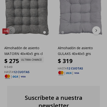
50
Almohadón de asiento
Almohadón de asiento
MATORN 40x40x5 gris cl
GULAKS 40x40x5 gris
$
275
$
319
ULTIMA CHANCE
$
549
HASTA
12 CUOTAS
HASTA
12 CUOTAS
|
|
|
|
Suscríbete a nuestra
newsletter