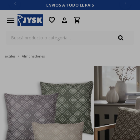
ENVIOS A TODO EL PAIS
close
menu
favorite
Textiles
Almohadones