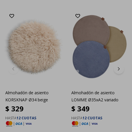
Almohadón de asiento
Almohadón de asiento
KORSKNAP Ø34 beige
LOMME Ø35xA2 variado
$
329
$
349
HASTA
12 CUOTAS
HASTA
12 CUOTAS
|
|
|
|