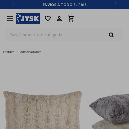
ENVIOS A TODO EL PAIS
close
menu
favorite
Textiles
Almohadones