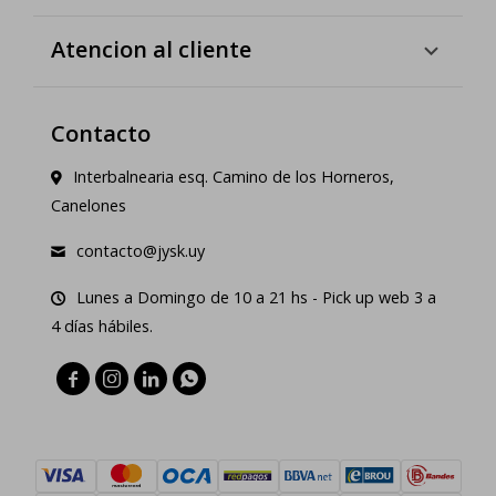
Atencion al cliente
Contacto
Interbalnearia esq. Camino de los Horneros,
Canelones
contacto@jysk.uy
Lunes a Domingo de 10 a 21 hs - Pick up web 3 a
4 días hábiles.



