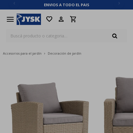
ENVIOS A TODO EL PAIS
close
menu
favorite
Accesorios para el jardín
Decoración de jardín