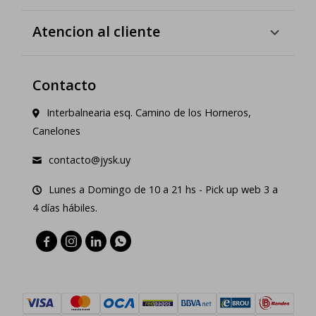
Atencion al cliente
Contacto
Interbalnearia esq. Camino de los Horneros,
Canelones
contacto@jysk.uy
Lunes a Domingo de 10 a 21 hs - Pick up web 3 a
4 días hábiles.



