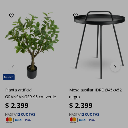
Planta artificial
Mesa auxiliar IDRE Ø45xA52
GRANSANGER 95 cm verde
negro
$
2.399
$
2.399
HASTA
12 CUOTAS
HASTA
12 CUOTAS
|
|
|
|