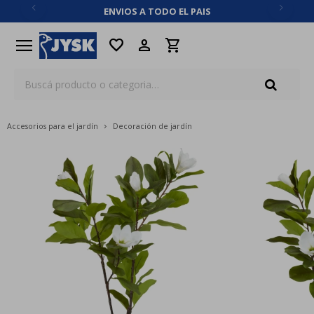
ENVIOS A TODO EL PAIS
close
menu
favorite
Accesorios para el jardín
Decoración de jardín