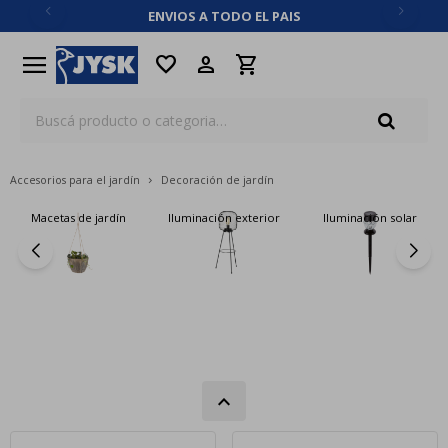
ENVIOS A TODO EL PAIS
close
menu
favorite
Accesorios para el jardín
Decoración de jardín
Macetas de jardín
Iluminación exterior
Iluminación solar