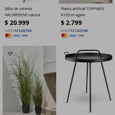
Sillón de exterior
Planta artificial TOPPMEIS
HALVREBENE natural
A105cm agave
$
20.999
$
2.799
HASTA
12 CUOTAS
HASTA
12 CUOTAS
|
|
|
|