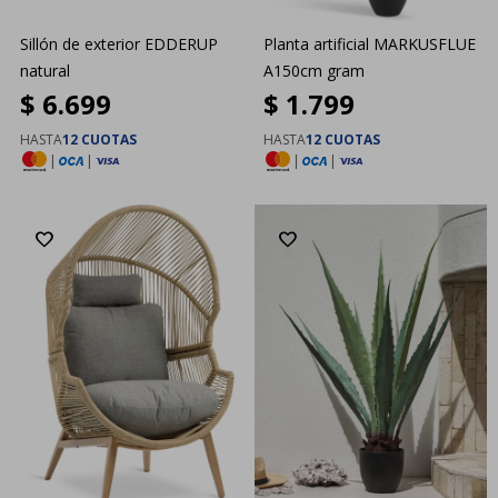
Sillón de exterior EDDERUP
Planta artificial MARKUSFLUE
natural
A150cm gram
$
6.699
$
1.799
HASTA
12 CUOTAS
HASTA
12 CUOTAS
|
|
|
|