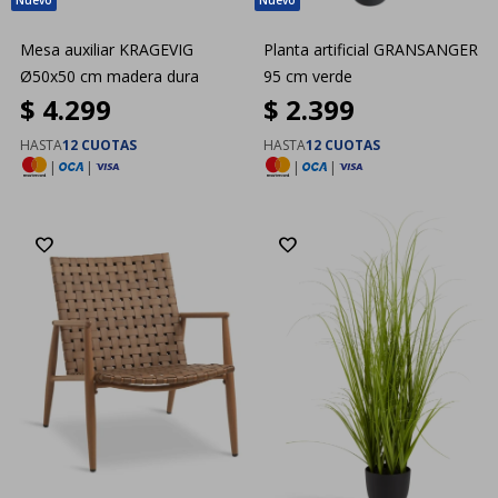
Mesa auxiliar KRAGEVIG
Planta artificial GRANSANGER
Ø50x50 cm madera dura
95 cm verde
$
4.299
$
2.399
HASTA
12 CUOTAS
HASTA
12 CUOTAS
|
|
|
|