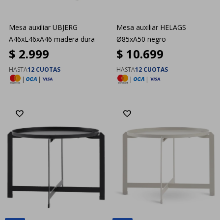
Mesa auxiliar UBJERG
Mesa auxiliar HELAGS
A46xL46xA46 madera dura
Ø85xA50 negro
$
2.999
$
10.699
HASTA
12 CUOTAS
HASTA
12 CUOTAS
|
|
|
|