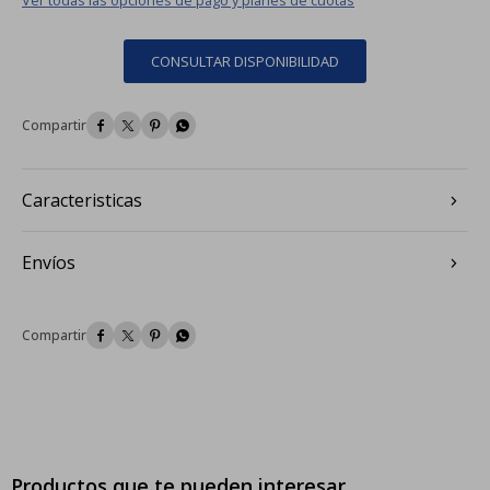
CONSULTAR DISPONIBILIDAD




Caracteristicas
Envíos




Productos que te pueden interesar