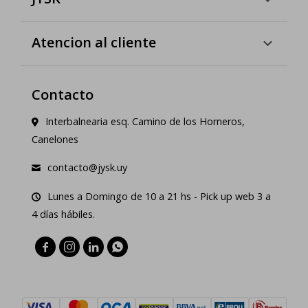
Atencion al cliente
Contacto
Interbalnearia esq. Camino de los Horneros,
Canelones
contacto@jysk.uy
Lunes a Domingo de 10 a 21 hs - Pick up web 3 a
4 días hábiles.



