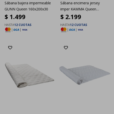
Sábana bajera impermeable
Sábana encimera jersey
GUNN Queen 160x200x30
imper KAMMA Queen
$
1.499
$
2.199
160x200x3
HASTA
12 CUOTAS
HASTA
12 CUOTAS
|
|
|
|