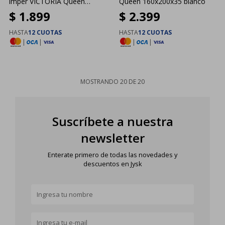
imper VICTORIA Queen
Queen 160x200x35 blanco
$
1.899
$
2.399
160x200
HASTA
12 CUOTAS
HASTA
12 CUOTAS
|
|
|
|
MOSTRANDO
20
DE
20
Suscríbete a nuestra
newsletter
Enterate primero de todas las novedades y
descuentos en Jysk