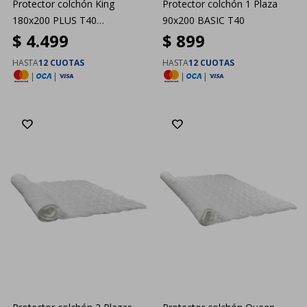
Protector colchón King
Protector colchón 1 Plaza
180x200 PLUS T40
90x200 BASIC T40
$
4.499
$
899
Dreamzone
HASTA
12 CUOTAS
HASTA
12 CUOTAS
|
|
|
|