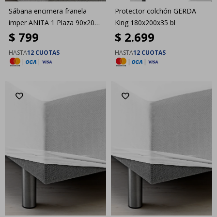
Sábana encimera franela
Protector colchón GERDA
imper ANITA 1 Plaza 90x200
King 180x200x35 bl
$
799
$
2.699
bl
HASTA
12 CUOTAS
HASTA
12 CUOTAS
|
|
|
|