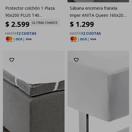
Protector colchón 1 Plaza
Sábana encimera franela
90x200 PLUS T40
imper ANITA Queen 160x200
$
2.599
$
1.299
Dreamzone
bl
ULTIMA CHANCE
HASTA
12 CUOTAS
HASTA
12 CUOTAS
|
|
|
|