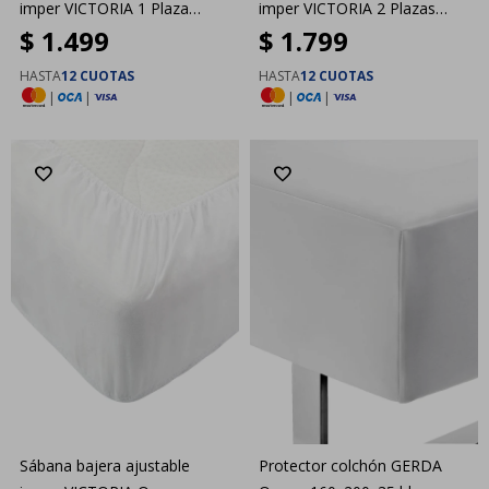
imper VICTORIA 1 Plaza
imper VICTORIA 2 Plazas
$
1.499
$
1.799
90x200
140x200
HASTA
12 CUOTAS
HASTA
12 CUOTAS
|
|
|
|
Sábana bajera ajustable
Protector colchón GERDA