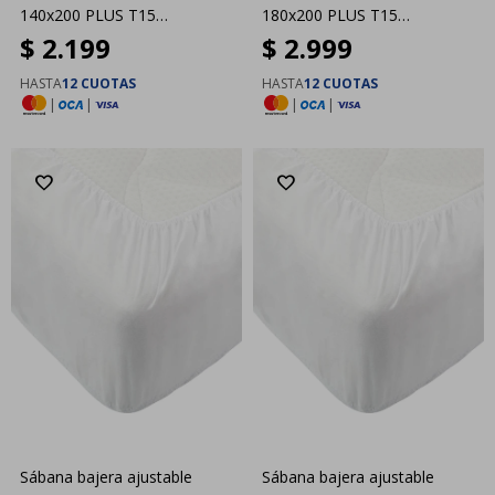
140x200 PLUS T15
180x200 PLUS T15
$
2.199
$
2.999
Dreamzone
Dreamzone
HASTA
12 CUOTAS
HASTA
12 CUOTAS
|
|
|
|
Sábana bajera ajustable
Sábana bajera ajustable