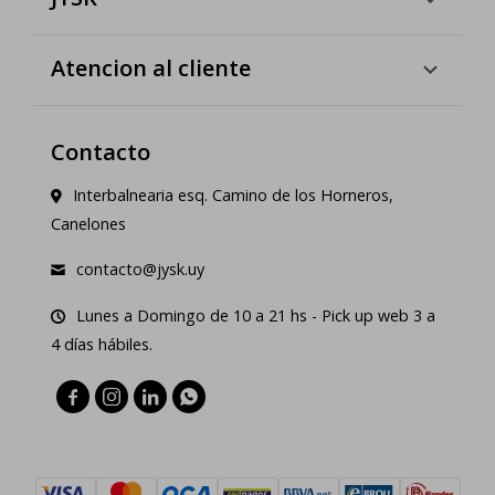
Atencion al cliente
Contacto
Interbalnearia esq. Camino de los Horneros,
Canelones
contacto@jysk.uy
Lunes a Domingo de 10 a 21 hs - Pick up web 3 a
4 días hábiles.



