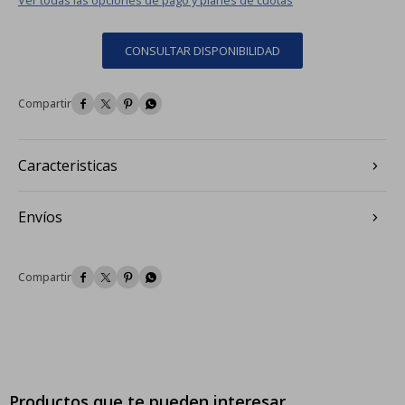
CONSULTAR DISPONIBILIDAD




Caracteristicas
Envíos




Productos que te pueden interesar