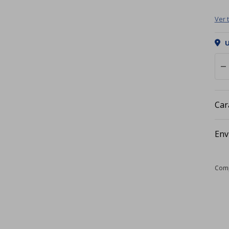
Ver 
U
remove
Car
Env