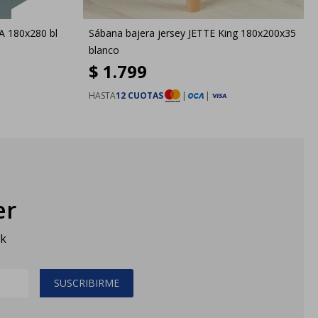
A 180x280 bl
Sábana bajera jersey JETTE King 180x200x35
blanco
$
1.799
HASTA
12 CUOTAS
|
|
er
sk
SUSCRIBIRME