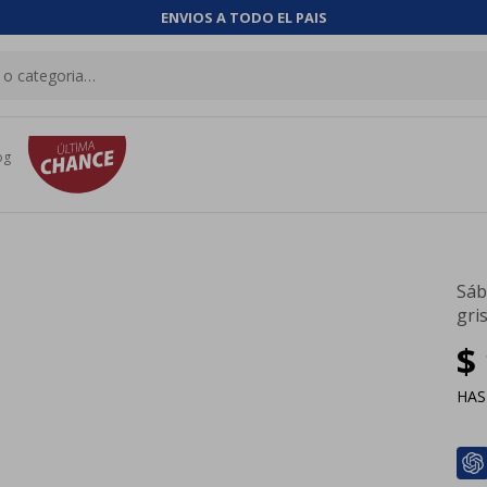
ENVIOS A TODO EL PAIS
og
Sáb
gris
$
HA