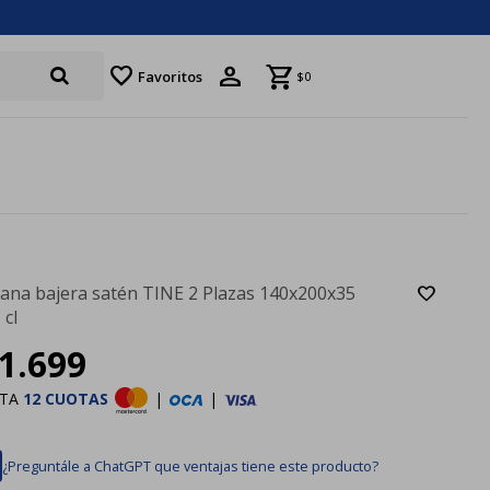
favorite
Favoritos
$
0
ana bajera satén TINE 2 Plazas 140x200x35
 cl
1.699
STA
12 CUOTAS
|
|
¿Preguntále a ChatGPT que ventajas tiene este producto?