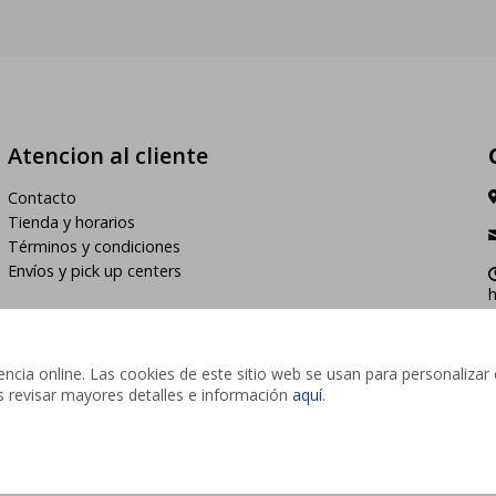
Atencion al cliente
Contacto
Tienda y horarios
Términos y condiciones
Envíos y pick up centers
h
cia online. Las cookies de este sitio web se usan para personalizar 
des revisar mayores detalles e información
aquí
.