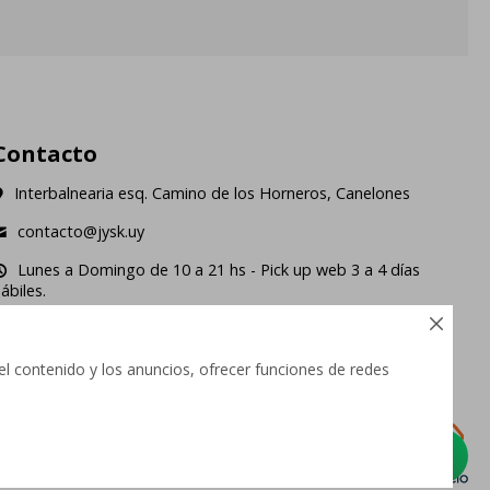
Contacto
Interbalnearia esq. Camino de los Horneros, Canelones
contacto@jysk.uy
Lunes a Domingo de 10 a 21 hs - Pick up web 3 a 4 días
ábiles.





el contenido y los anuncios, ofrecer funciones de redes