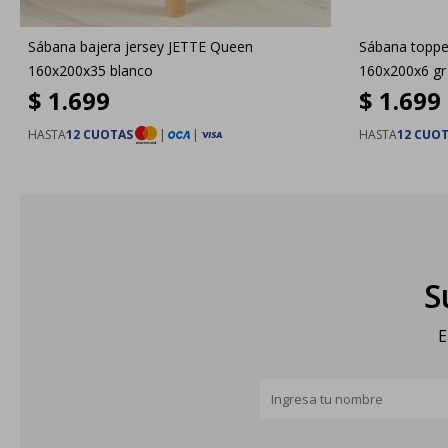
Sábana bajera jersey JETTE Queen
Sábana toppe
160x200x35 blanco
160x200x6 gr
$
1.699
$
1.699
HASTA
12 CUOTAS
|
|
HASTA
12 CUO
S
E