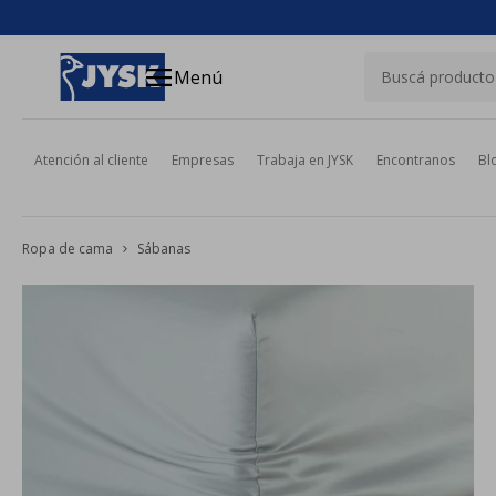
close
menu
Menú
Atención al cliente
Empresas
Trabaja en JYSK
Encontranos
Bl
Ropa de cama
Sábanas