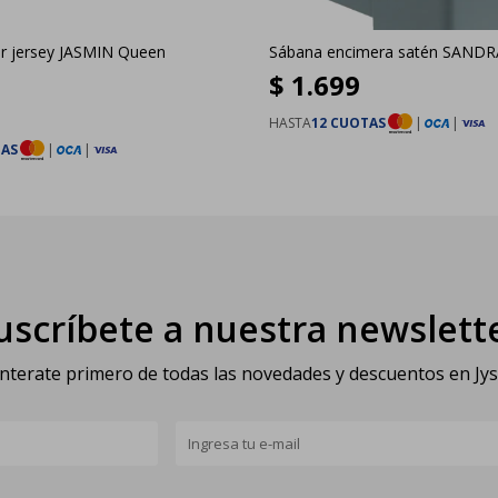
r jersey JASMIN Queen
Sábana encimera satén SANDR
$
1.699
HASTA
12 CUOTAS
|
|
TAS
|
|
uscríbete a nuestra newslett
nterate primero de todas las novedades y descuentos en Jy