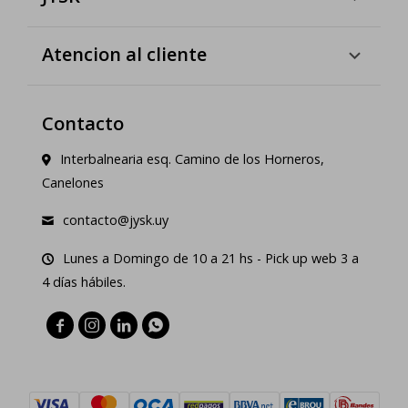
Atencion al cliente
Contacto
Interbalnearia esq. Camino de los Horneros,
Canelones
contacto@jysk.uy
Lunes a Domingo de 10 a 21 hs - Pick up web 3 a
4 días hábiles.



