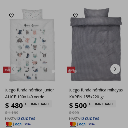
60
50
Juego funda nórdica junior
Juego funda nórdica milrayas
ALICE 100x140 verde
KAREN 155x220 gr
$
480
$
500
ULTIMA CHANCE
ULTIMA CHANCE
$
1.199
$
999
HASTA
12 CUOTAS
HASTA
12 CUOTAS
|
|
|
|