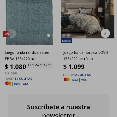
60
Juego funda nórdica satén
Juego funda nórdica LOVIS
EBBA 155x220 az
155x220 petróleo
$
1.080
$
1.099
ULTIMA CHANCE
$
2.699
HASTA
12 CUOTAS
HASTA
12 CUOTAS
|
|
|
|
Suscríbete a nuestra
newsletter