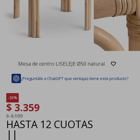
Mesa de centro LISELEJE Ø50 natural
¿Preguntále a ChatGPT que ventajas tiene este producto?
20
$
3.359
$
4.199
HASTA
12 CUOTAS
|
|