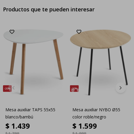
Productos que te pueden interesar
20
20
Mesa auxiliar TAPS 55x55
Mesa auxiliar NYBO Ø55
blanco/bambú
color roble/negro
$
1.439
$
1.599
$
1.799
$
1.999