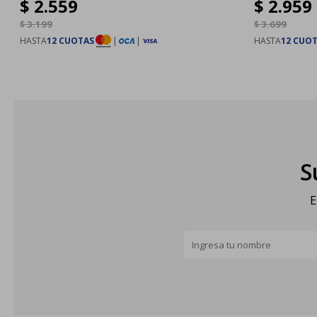
$
2.559
$
2.959
$
3.199
$
3.699
HASTA
12 CUOTAS
|
|
HASTA
12 CUO
S
E