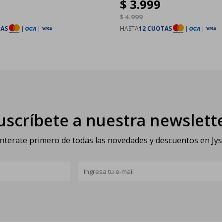
$
3.999
$
4.999
TAS
|
|
HASTA
12 CUOTAS
|
|
uscríbete a nuestra newslett
nterate primero de todas las novedades y descuentos en Jy