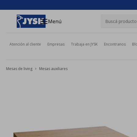
close
menu
Menú
Atención al cliente
Empresas
Trabaja en JYSK
Encontranos
Bl
Mesas de living
Mesas auxiliares