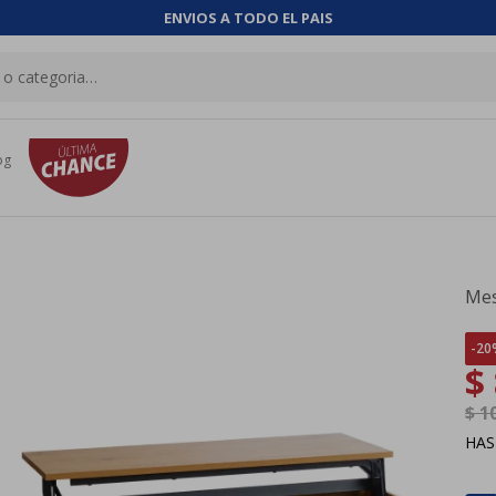
ENVIOS A TODO EL PAIS
og
Mes
20
$
$
1
HA