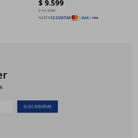
$
9.599
$
11.999
HASTA
12 CUOTAS
|
|
er
sk
SUSCRIBIRME