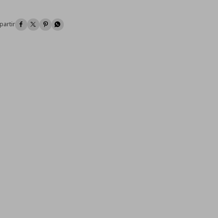



