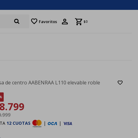
favorite
Favoritos
$
0
a de centro AABENRAA L110 elevable roble
8.799
0.999
STA
12 CUOTAS
|
|