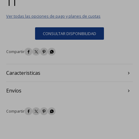
Ver todas las opciones de pago y planes de cuotas
CONSULTAR DISPONIBILIDAD




Caracteristicas
Envíos



