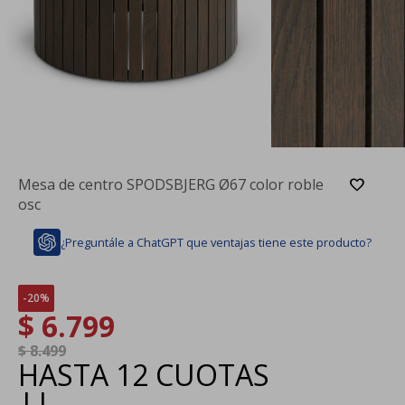
Mesa de centro SPODSBJERG Ø67 color roble
osc
¿Preguntále a ChatGPT que ventajas tiene este producto?
20
$
6.799
$
8.499
HASTA
12 CUOTAS
|
|