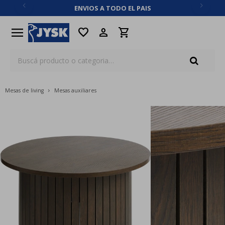
ENVIOS A TODO EL PAIS
close
menu
favorite
Mesas de living
Mesas auxiliares