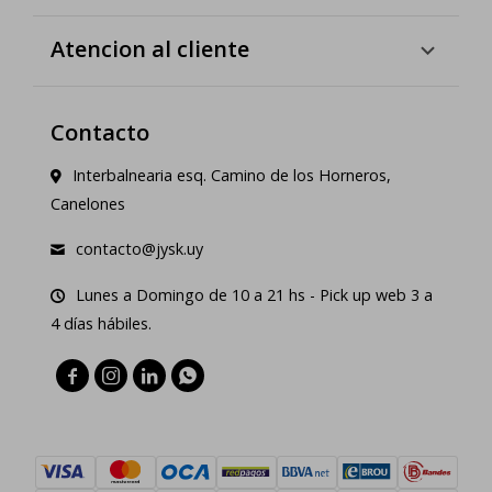
Atencion al cliente
Contacto
Interbalnearia esq. Camino de los Horneros,
Canelones
contacto@jysk.uy
Lunes a Domingo de 10 a 21 hs - Pick up web 3 a
4 días hábiles.



