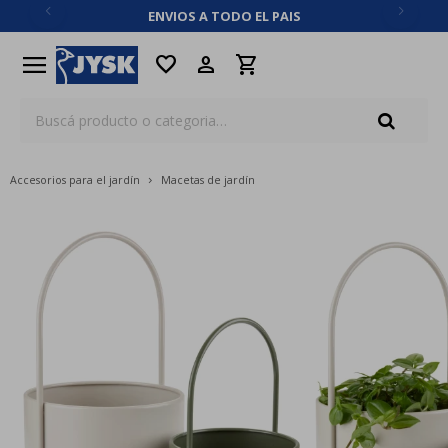
ENVIOS A TODO EL PAIS
close
menu
favorite
Accesorios para el jardín
Macetas de jardín