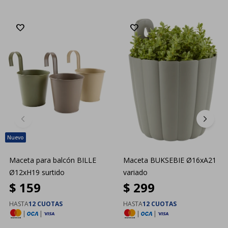
Maceta para balcón BILLE
Maceta BUKSEBIE Ø16xA21
Ø12xH19 surtido
variado
$
159
$
299
HASTA
12 CUOTAS
HASTA
12 CUOTAS
|
|
|
|