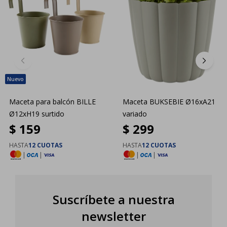
Maceta para balcón BILLE
Maceta BUKSEBIE Ø16xA21
Ø12xH19 surtido
variado
$
159
$
299
HASTA
12 CUOTAS
HASTA
12 CUOTAS
|
|
|
|
Suscríbete a nuestra
newsletter