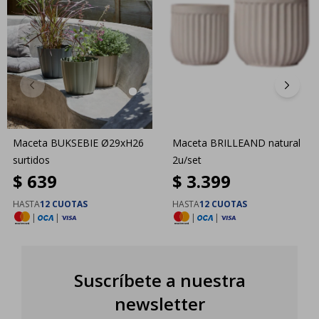
Maceta BUKSEBIE Ø29xH26
Maceta BRILLEAND natural
surtidos
2u/set
$
639
$
3.399
HASTA
12 CUOTAS
HASTA
12 CUOTAS
|
|
|
|
Suscríbete a nuestra
newsletter