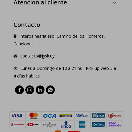
Atencion al cliente
Contacto
Interbalnearia esq. Camino de los Horneros,
Canelones
contacto@jysk.uy
Lunes a Domingo de 10 a 21 hs - Pick up web 3 a
4 días hábiles.



