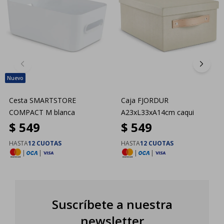
Cesta SMARTSTORE
Caja FJORDUR
COMPACT M blanca
A23xL33xA14cm caqui
$
549
$
549
HASTA
12 CUOTAS
HASTA
12 CUOTAS
|
|
|
|
Suscríbete a nuestra
newsletter