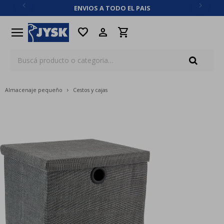
ENVIOS A TODO EL PAIS
close
menu
favorite
Almacenaje pequeño
Cestos y cajas