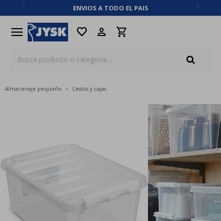
ENVIOS A TODO EL PAIS
close
menu
favorite
Almacenaje pequeño
Cestos y cajas