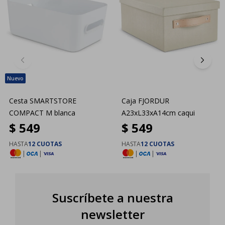
Cesta SMARTSTORE
Caja FJORDUR
COMPACT M blanca
A23xL33xA14cm caqui
$
549
$
549
HASTA
12 CUOTAS
HASTA
12 CUOTAS
|
|
|
|
Suscríbete a nuestra
newsletter