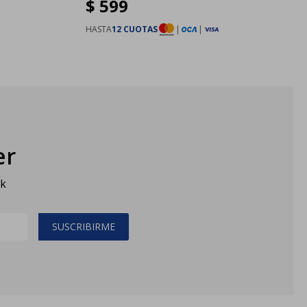
$
599
HASTA
12 CUOTAS
|
|
er
sk
SUSCRIBIRME