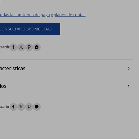
todas las opciones de pago y planes de cuotas
CONSULTAR DISPONIBILIDAD




acteristicas
íos



