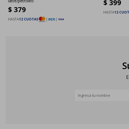
$
399
latte/petroleo
$
379
HASTA
12 CUO
HASTA
12 CUOTAS
|
|
S
E