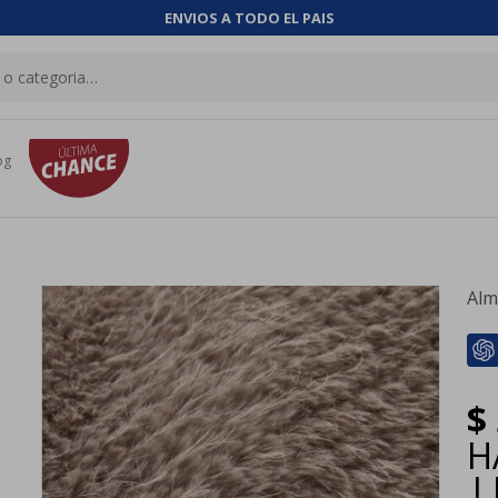
ENVIOS A TODO EL PAIS
og
Alm
$
H
|