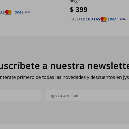
beige
$
399
TAS
|
|
HASTA
12 CUOTAS
|
|
uscríbete a nuestra newslett
nterate primero de todas las novedades y descuentos en Jy