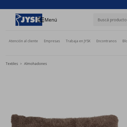
close
menu
Menú
Atención al cliente
Empresas
Trabaja en JYSK
Encontranos
Bl
Textiles
Almohadones