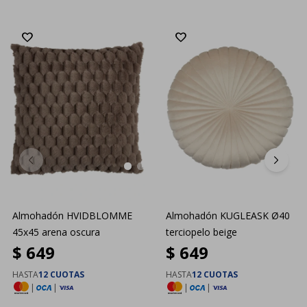
Almohadón HVIDBLOMME
Almohadón KUGLEASK Ø40
45x45 arena oscura
terciopelo beige
$
649
$
649
HASTA
12 CUOTAS
HASTA
12 CUOTAS
|
|
|
|