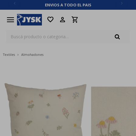
ENVIOS A TODO EL PAIS
close
menu
favorite
Textiles
Almohadones