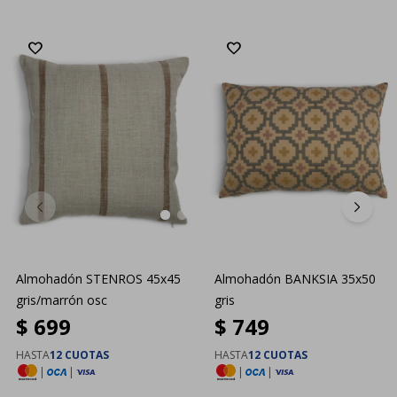
Almohadón STENROS 45x45
Almohadón BANKSIA 35x50
gris/marrón osc
gris
$
699
$
749
HASTA
12 CUOTAS
HASTA
12 CUOTAS
|
|
|
|