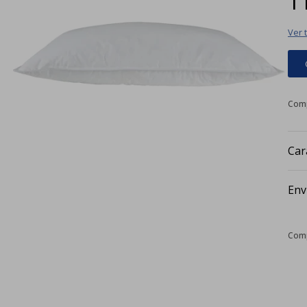
Ver 
Car
Env