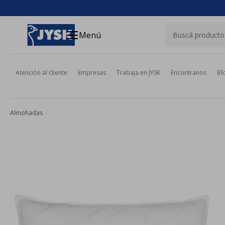
close
menu
Menú
Atención al cliente
Empresas
Trabaja en JYSK
Encontranos
Bl
Almohadas