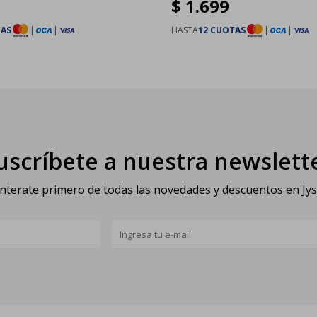
$
1.699
TAS
|
|
HASTA
12 CUOTAS
|
|
uscríbete a nuestra newslett
nterate primero de todas las novedades y descuentos en Jy