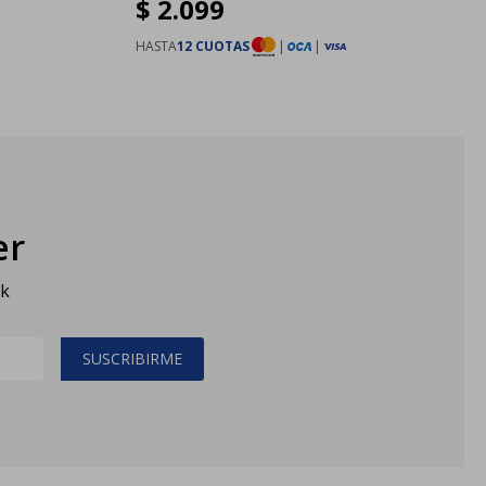
$
2.099
HASTA
12 CUOTAS
|
|
er
sk
SUSCRIBIRME