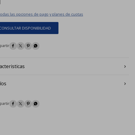
todas las opciones de pago y planes de cuotas
CONSULTAR DISPONIBILIDAD




acteristicas
íos



