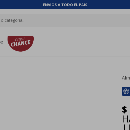
ENVIOS A TODO EL PAIS
og
Alm
$
H
|