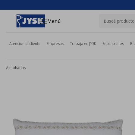
close
menu
Menú
Atención al cliente
Empresas
Trabaja en JYSK
Encontranos
Bl
Almohadas