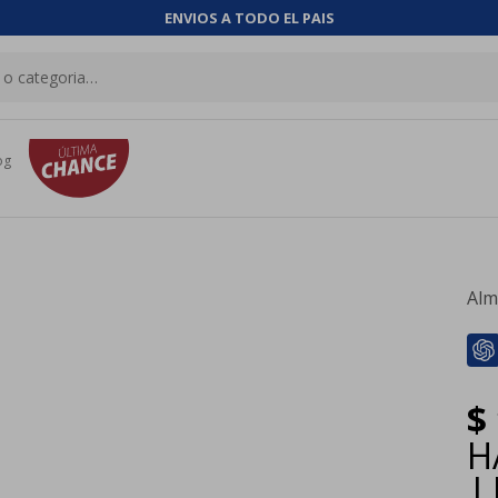
ENVIOS A TODO EL PAIS
og
Alm
$
H
|