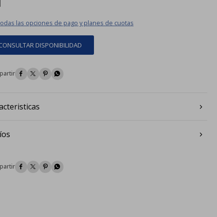
todas las opciones de pago y planes de cuotas
CONSULTAR DISPONIBILIDAD




acteristicas
íos



