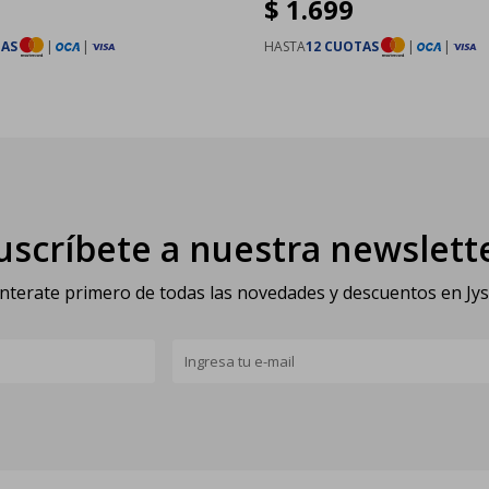
$
1.699
TAS
|
|
HASTA
12 CUOTAS
|
|
uscríbete a nuestra newslett
nterate primero de todas las novedades y descuentos en Jy