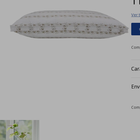
Ver 
Car
Env