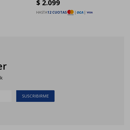
$
2.099
HASTA
12 CUOTAS
|
|
er
sk
SUSCRIBIRME