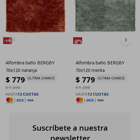
40
40
Alfombra baño BERGBY
Alfombra baño BERGBY
70x120 naranja
70x120 menta
$
779
$
779
ULTIMA CHANCE
ULTIMA CHANCE
$
1.299
$
1.299
HASTA
12 CUOTAS
HASTA
12 CUOTAS
|
|
|
|
Suscríbete a nuestra
newsletter