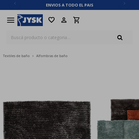
ENVIOS A TODO EL PAIS
close
menu
favorite
Textiles de baño
Alfombras de baño