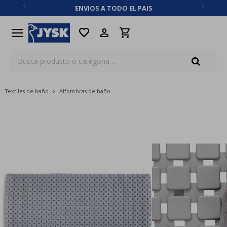
ENVIOS A TODO EL PAIS
close
menu
favorite
Textiles de baño
Alfombras de baño