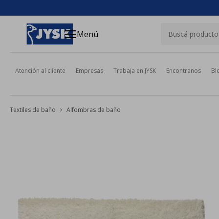
close
menu
Menú
Atención al cliente
Empresas
Trabaja en JYSK
Encontranos
Bl
Textiles de baño
Alfombras de baño