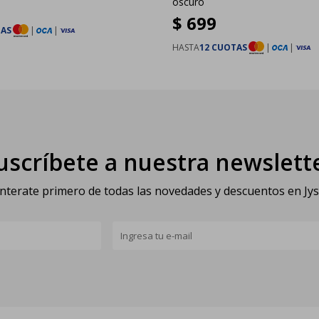
oscuro
$
699
TAS
|
|
HASTA
12 CUOTAS
|
|
uscríbete a nuestra newslett
nterate primero de todas las novedades y descuentos en Jy