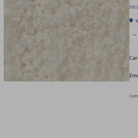
Ver 
U
remove
Car
Env