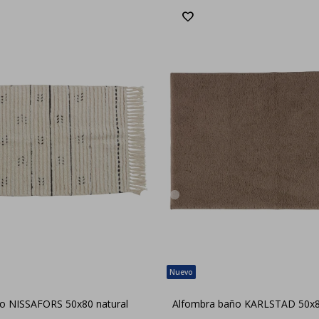
o NISSAFORS 50x80 natural
Alfombra baño KARLSTAD 50x8