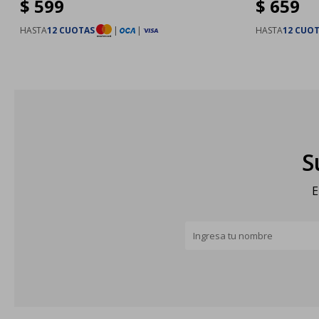
$
599
$
659
HASTA
12 CUOTAS
|
|
HASTA
12 CUO
S
E