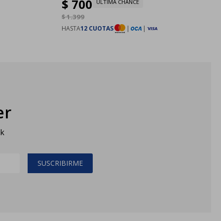
$
700
ULTIMA CHANCE
$
1.399
HASTA
12 CUOTAS
|
|
er
sk
SUSCRIBIRME