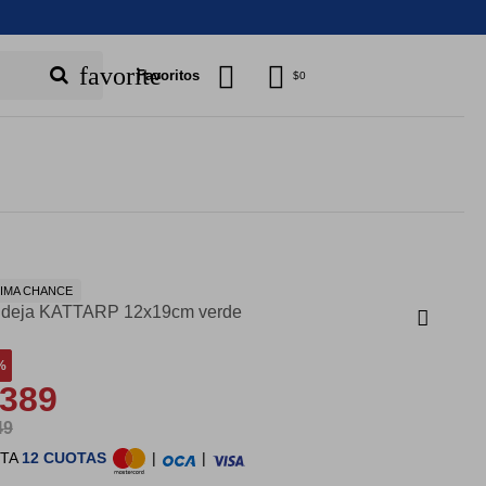
favorite
Favoritos
$
0
IMA CHANCE
deja KATTARP 12x19cm verde
389
49
STA
12 CUOTAS
|
|