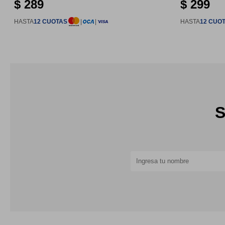
$
289
$
299
HASTA
12 CUOTAS
|
|
HASTA
12 CUO
S