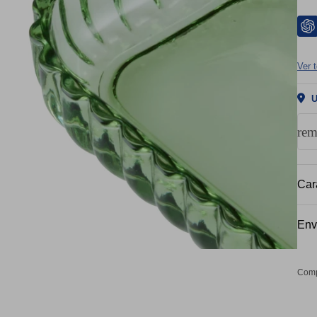
Ver 
U
re
Cara
Env