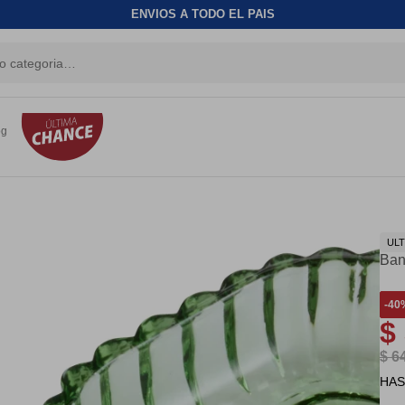
ENVIOS A TODO EL PAIS
og
ULT
Ban
40
$
$
6
HA