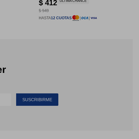
$
412
ULTIMA CHANCE
$
549
HASTA
12 CUOTAS
|
|
er
SUSCRIBIRME