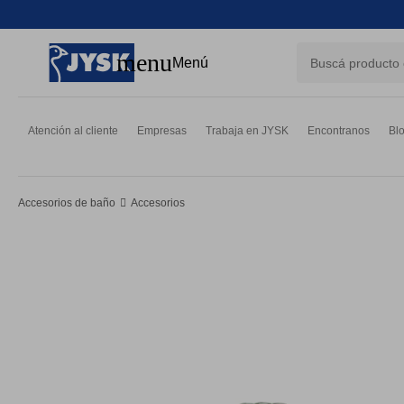
close
menu
Menú
Atención al cliente
Empresas
Trabaja en JYSK
Encontranos
Bl
Accesorios de baño
Accesorios