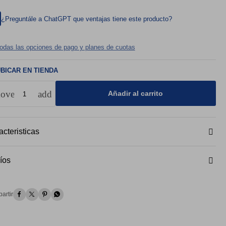
¿Preguntále a ChatGPT que ventajas tiene este producto?
todas las opciones de pago y planes de cuotas
BICAR EN TIENDA
move
add
Añadir al carrito
cteristicas
íos



