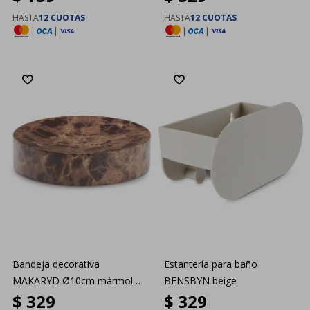
HASTA
12 CUOTAS
HASTA
12 CUOTAS
|
|
|
|
Bandeja decorativa
Estantería para baño
MAKARYD Ø10cm mármol
BENSBYN beige
$
329
$
329
marrón