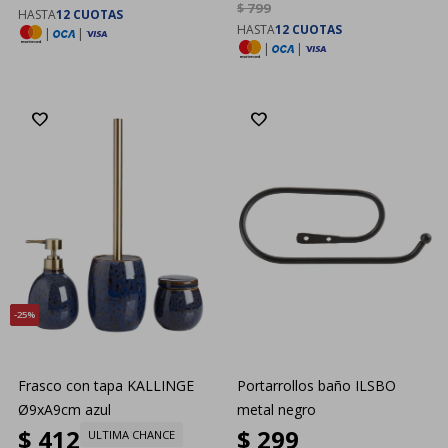
$
799
HASTA
12 CUOTAS
HASTA
12 CUOTAS
|
|
|
|
25
Frasco con tapa KALLINGE
Portarrollos baño ILSBO
Ø9xA9cm azul
metal negro
$
412
$
299
ULTIMA CHANCE