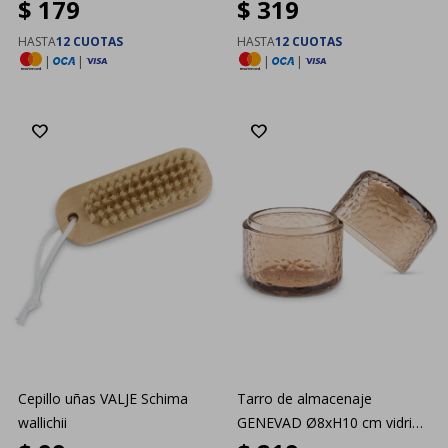
$
179
$
319
HASTA
12 CUOTAS
HASTA
12 CUOTAS
|
|
|
|
Cepillo uñas VALJE Schima
Tarro de almacenaje
wallichii
GENEVAD Ø8xH10 cm vidrio
marró