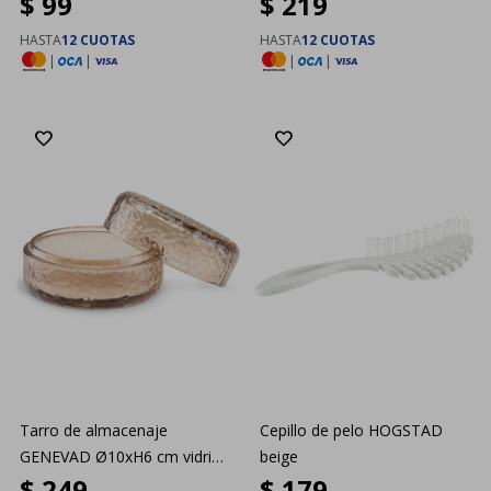
$
99
$
219
HASTA
12 CUOTAS
HASTA
12 CUOTAS
|
|
|
|
Tarro de almacenaje
Cepillo de pelo HOGSTAD
GENEVAD Ø10xH6 cm vidrio
beige
$
249
$
179
marrón