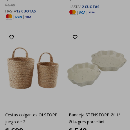
$
549
HASTA
12 CUOTAS
HASTA
12 CUOTAS
|
|
|
|
Cestas colgantes OLSTORP
Bandeja STENSTORP Ø11/
juego de 2
Ø14 gres porceláni