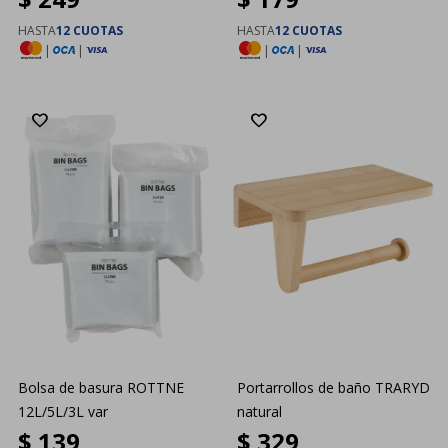
HASTA
12 CUOTAS
HASTA
12 CUOTAS
|
|
|
|
Bolsa de basura ROTTNE
Portarrollos de baño TRARYD
12L/5L/3L var
natural
$
139
$
329