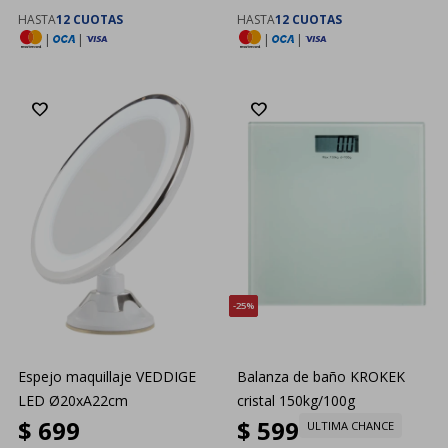
HASTA
12 CUOTAS
HASTA
12 CUOTAS
|
|
|
|
25
Espejo maquillaje VEDDIGE
Balanza de baño KROKEK
LED Ø20xA22cm
cristal 150kg/100g
$
699
$
599
ULTIMA CHANCE