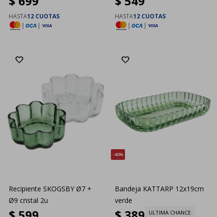
$
699
$
549
HASTA
12 CUOTAS
HASTA
12 CUOTAS
|
|
|
|
40
Recipiente SKOGSBY Ø7 +
Bandeja KATTARP 12x19cm
Ø9 cristal 2u
verde
$
599
$
389
ULTIMA CHANCE