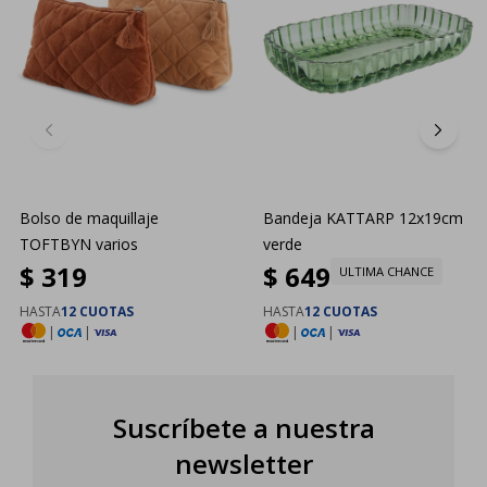
Bolso de maquillaje
Bandeja KATTARP 12x19cm
TOFTBYN varios
verde
$
319
$
649
ULTIMA CHANCE
HASTA
12 CUOTAS
HASTA
12 CUOTAS
|
|
|
|
Suscríbete a nuestra
newsletter