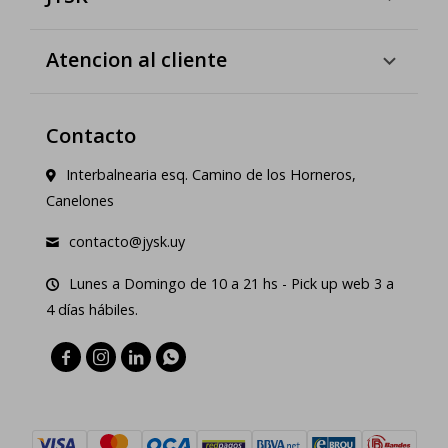
Atencion al cliente
Contacto
Interbalnearia esq. Camino de los Horneros,
Canelones
contacto@jysk.uy
Lunes a Domingo de 10 a 21 hs - Pick up web 3 a
4 días hábiles.



