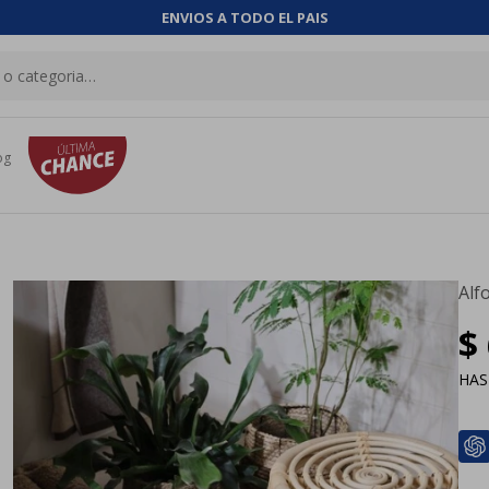
ENVIOS A TODO EL PAIS
og
Alf
$
HA