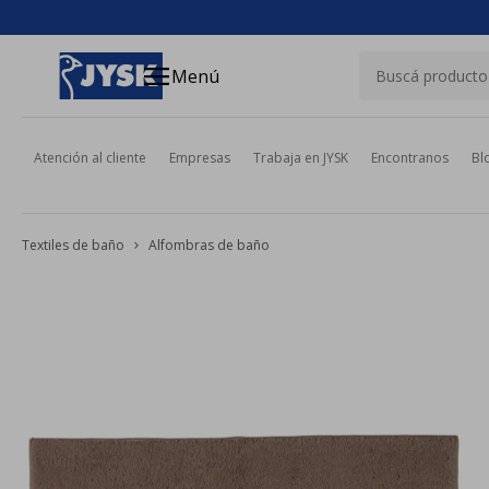
close
menu
Menú
Atención al cliente
Empresas
Trabaja en JYSK
Encontranos
Bl
Textiles de baño
Alfombras de baño