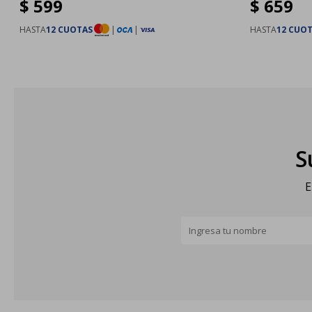
$
599
$
659
HASTA
12 CUOTAS
|
|
HASTA
12 CUO
S
E