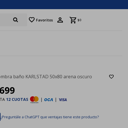
favorite
Favoritos
$
0
ombra baño KARLSTAD 50x80 arena oscuro
699
STA
12 CUOTAS
|
|
¿Preguntále a ChatGPT que ventajas tiene este producto?