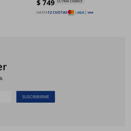
$
749
ULTIMA CHANCE
HASTA
12 CUOTAS
|
|
er
sk
SUSCRIBIRME