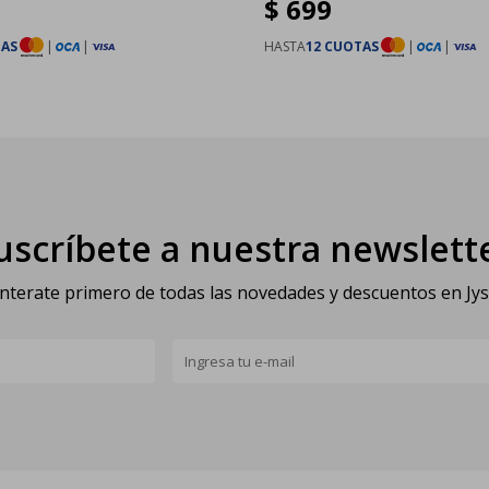
$
699
TAS
|
|
HASTA
12 CUOTAS
|
|
uscríbete a nuestra newslett
nterate primero de todas las novedades y descuentos en Jy