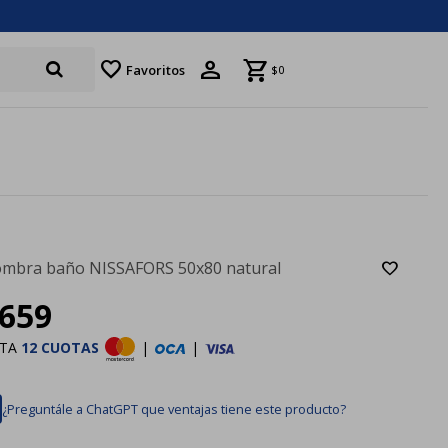
favorite
Favoritos
$
0
ombra baño NISSAFORS 50x80 natural
659
STA
12 CUOTAS
|
|
¿Preguntále a ChatGPT que ventajas tiene este producto?