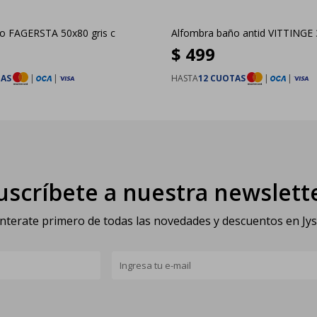
o FAGERSTA 50x80 gris c
Alfombra baño antid VITTINGE 
$
499
TAS
|
|
HASTA
12 CUOTAS
|
|
uscríbete a nuestra newslett
nterate primero de todas las novedades y descuentos en Jy