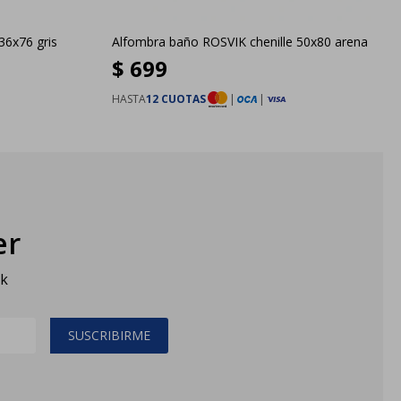
36x76 gris
Alfombra baño ROSVIK chenille 50x80 arena
$
699
HASTA
12 CUOTAS
|
|
er
sk
SUSCRIBIRME