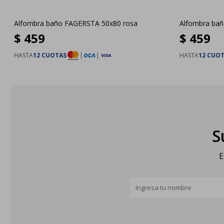
Alfombra baño FAGERSTA 50x80 rosa
Alfombra bañ
$
459
$
459
HASTA
12 CUOTAS
|
|
HASTA
12 CUO
S
E