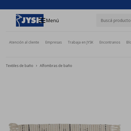
close
menu
Menú
Atención al cliente
Empresas
Trabaja en JYSK
Encontranos
Bl
Textiles de baño
Alfombras de baño