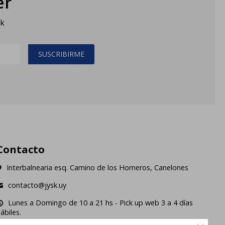
er
sk
SUSCRIBIRME
Contacto
Interbalnearia esq. Camino de los Horneros, Canelones
contacto@jysk.uy
Lunes a Domingo de 10 a 21 hs - Pick up web 3 a 4 días
ábiles.