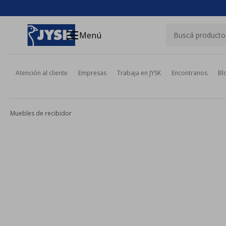
close
menu
Menú
Atención al cliente
Empresas
Trabaja en JYSK
Encontranos
Bl
Muebles de recibidor