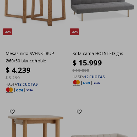
20
20
Mesas nido SVENSTRUP
Sofá cama HOLSTED gris
$
15.999
Ø60/50 blanco/roble
$
4.239
$
19.999
HASTA
12 CUOTAS
$
5.299
|
|
HASTA
12 CUOTAS
|
|