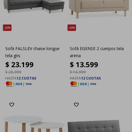
20
20
Sofá FALSLEV chaise longue
Sofá EGENSE 2 cuerpos tela
tela gris
arena
$
23.199
$
13.599
$
28.999
$
16.999
HASTA
12 CUOTAS
HASTA
12 CUOTAS
|
|
|
|