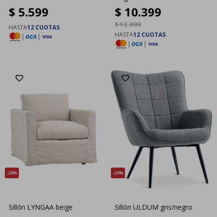
$
5.599
$
10.399
$
12.999
HASTA
12 CUOTAS
HASTA
12 CUOTAS
|
|
|
|
20
20
Sillón LYNGAA beige
Sillón ULDUM gris/negro