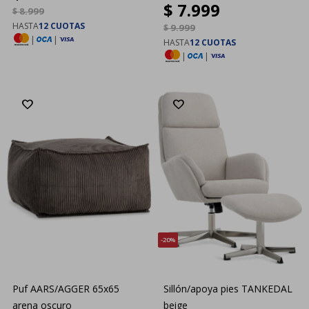
$
7.999
$
8.999
HASTA
12 CUOTAS
$
9.999
|
|
HASTA
12 CUOTAS
|
|
20
Puf AARS/AGGER 65x65
Sillón/apoya pies TANKEDAL
arena oscuro
beige