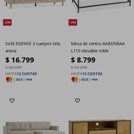
20
20
Sofá EGENSE 3 cuerpos tela
Mesa de centro AABENRAA
arena
L110 elevable roble
$
16.799
$
8.799
$
20.999
$
10.999
HASTA
12 CUOTAS
HASTA
12 CUOTAS
|
|
|
|