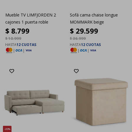
Mueble TV LIMFJORDEN 2
Sofá cama chaise longue
cajones 1 puerta roble
MOMMARK beige
$
8.799
$
29.599
$
10.999
$
36.999
HASTA
12 CUOTAS
HASTA
12 CUOTAS
|
|
|
|
20