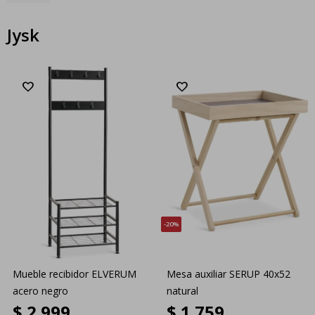
Jysk
20
Mueble recibidor ELVERUM
Mesa auxiliar SERUP 40x52
acero negro
natural
$
2.999
$
1.759