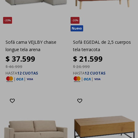
20
20
Sofá cama VEJLBY chaise
Sofá EGEDAL de 2,5 cuerpos
longue tela arena
tela terracota
$
37.599
$
21.599
$
46.999
$
26.999
HASTA
12 CUOTAS
HASTA
12 CUOTAS
|
|
|
|