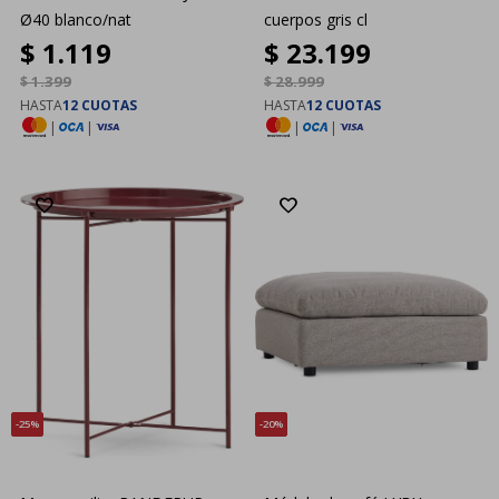
Ø40 blanco/nat
cuerpos gris cl
$
1.119
$
23.199
$
1.399
$
28.999
HASTA
12 CUOTAS
HASTA
12 CUOTAS
|
|
|
|
25
20