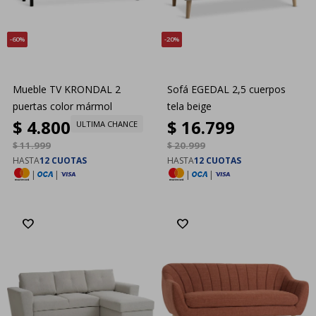
60
20
Mueble TV KRONDAL 2
Sofá EGEDAL 2,5 cuerpos
puertas color mármol
tela beige
$
4.800
$
16.799
ULTIMA CHANCE
$
11.999
$
20.999
HASTA
12 CUOTAS
HASTA
12 CUOTAS
|
|
|
|