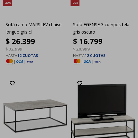
20
20
Sofá cama MARSLEV chaise
Sofá EGENSE 3 cuerpos tela
longue gris cl
gris oscuro
$
26.399
$
16.799
$
32.999
$
20.999
HASTA
12 CUOTAS
HASTA
12 CUOTAS
|
|
|
|