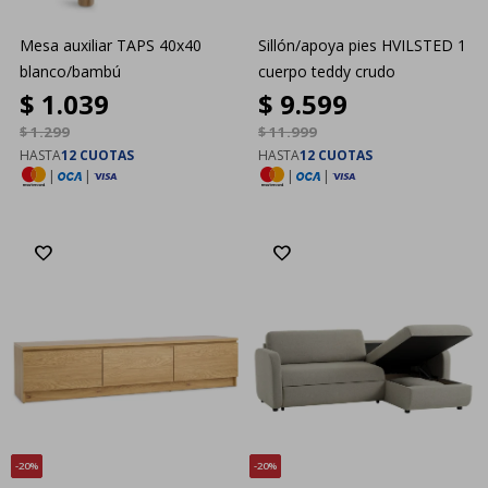
Mesa auxiliar TAPS 40x40
Sillón/apoya pies HVILSTED 1
blanco/bambú
cuerpo teddy crudo
$
1.039
$
9.599
$
1.299
$
11.999
HASTA
12 CUOTAS
HASTA
12 CUOTAS
|
|
|
|
20
20