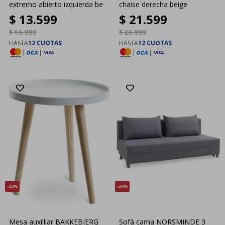
extremo abierto izquierda be
chaise derecha beige
$
13.599
$
21.599
$
16.999
$
26.999
HASTA
12 CUOTAS
HASTA
12 CUOTAS
|
|
|
|
20
20
Mesa auxilliar BAKKEBJERG
Sofá cama NORSMINDE 3