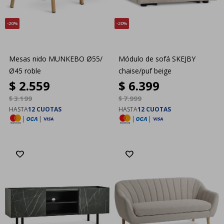
20
20
Mesas nido MUNKEBO Ø55/
Módulo de sofá SKEJBY
Ø45 roble
chaise/puf beige
$
2.559
$
6.399
$
3.199
$
7.999
HASTA
12 CUOTAS
HASTA
12 CUOTAS
|
|
|
|