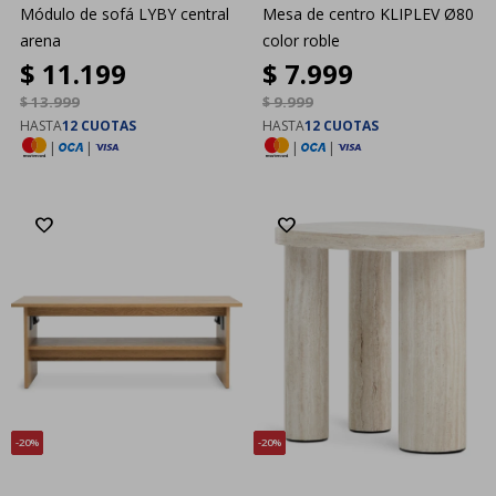
Módulo de sofá LYBY central
Mesa de centro KLIPLEV Ø80
arena
color roble
$
11.199
$
7.999
$
13.999
$
9.999
HASTA
12 CUOTAS
HASTA
12 CUOTAS
|
|
|
|
20
20