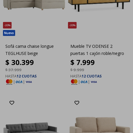
20
20
Sofá cama chaise longue
Mueble TV ODENSE 2
TEGLHUSE beige
puertas 1 cajón roble/negro
$
30.399
$
7.999
$
37.999
$
9.999
HASTA
12 CUOTAS
HASTA
12 CUOTAS
|
|
|
|