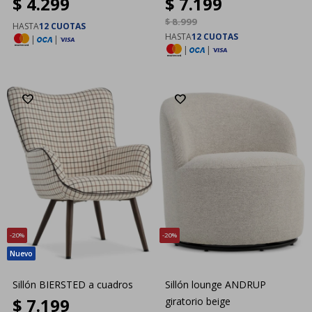
$
4.299
$
7.199
$
8.999
HASTA
12 CUOTAS
HASTA
12 CUOTAS
|
|
|
|
20
20
Sillón BIERSTED a cuadros
Sillón lounge ANDRUP
$
7.199
giratorio beige