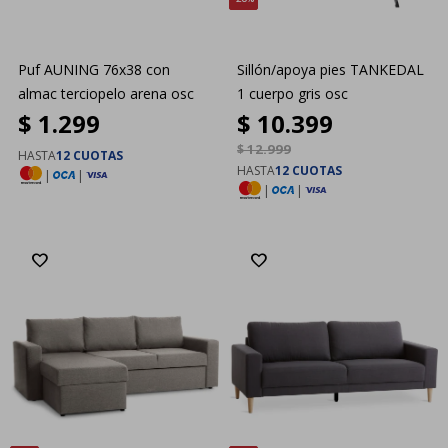
Puf AUNING 76x38 con
Sillón/apoya pies TANKEDAL
almac terciopelo arena osc
1 cuerpo gris osc
$
1.299
$
10.399
$
12.999
HASTA
12 CUOTAS
HASTA
12 CUOTAS
|
|
|
|