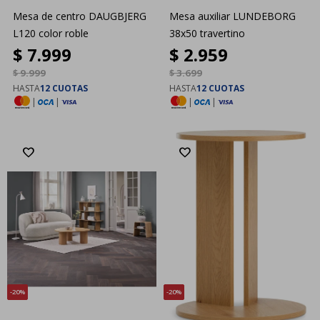
Mesa de centro DAUGBJERG
Mesa auxiliar LUNDEBORG
L120 color roble
38x50 travertino
$
7.999
$
2.959
$
9.999
$
3.699
HASTA
12 CUOTAS
HASTA
12 CUOTAS
|
|
|
|
20
20