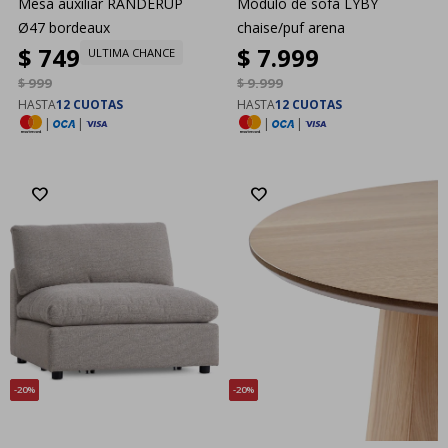
Mesa auxiliar RANDERUP
Módulo de sofá LYBY
Ø47 bordeaux
chaise/puf arena
$
749
$
7.999
ULTIMA CHANCE
$
999
$
9.999
HASTA
12 CUOTAS
HASTA
12 CUOTAS
|
|
|
|
20
20