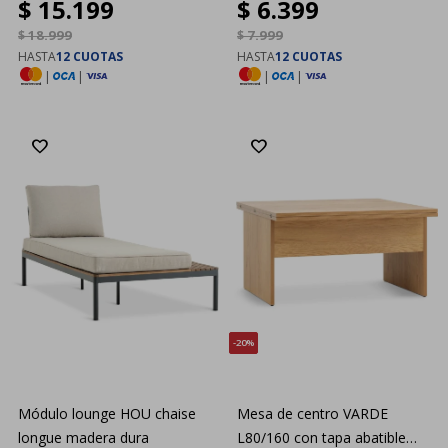
$
15.199
$
6.399
$
18.999
$
7.999
HASTA
12 CUOTAS
HASTA
12 CUOTAS
|
|
|
|
20
Módulo lounge HOU chaise
Mesa de centro VARDE
longue madera dura
L80/160 con tapa abatible