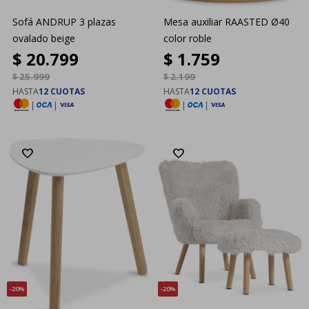
Sofá ANDRUP 3 plazas
Mesa auxiliar RAASTED Ø40
ovalado beige
color roble
$
20.799
$
1.759
$
25.999
$
2.199
HASTA
12 CUOTAS
HASTA
12 CUOTAS
|
|
|
|
20
20