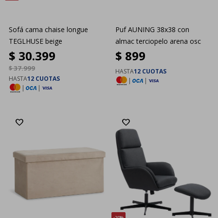
Sofá cama chaise longue
Puf AUNING 38x38 con
TEGLHUSE beige
almac terciopelo arena osc
$
30.399
$
899
$
37.999
HASTA
12 CUOTAS
HASTA
12 CUOTAS
|
|
|
|
20