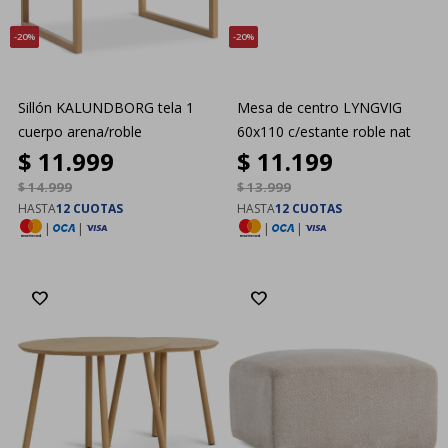
20
20
Sillón KALUNDBORG tela 1
Mesa de centro LYNGVIG
cuerpo arena/roble
60x110 c/estante roble nat
$
11.999
$
11.199
$
14.999
$
13.999
HASTA
12 CUOTAS
HASTA
12 CUOTAS
|
|
|
|