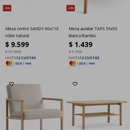
20
20
Mesa centro SANDY 60x110
Mesa auxiliar TAPS 55x55
roble natural
blanco/bambú
$
9.599
$
1.439
$
11.999
$
1.799
HASTA
12 CUOTAS
HASTA
12 CUOTAS
|
|
|
|