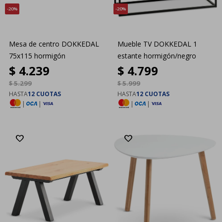
20
20
Mesa de centro DOKKEDAL
Mueble TV DOKKEDAL 1
75x115 hormigón
estante hormigón/negro
$
4.239
$
4.799
$
5.299
$
5.999
HASTA
12 CUOTAS
HASTA
12 CUOTAS
|
|
|
|