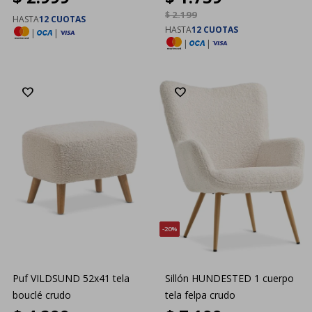
$
2.199
HASTA
12 CUOTAS
HASTA
12 CUOTAS
|
|
|
|
20
Puf VILDSUND 52x41 tela
Sillón HUNDESTED 1 cuerpo
bouclé crudo
tela felpa crudo