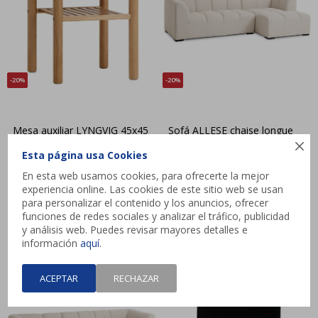
20
20
Mesa auxiliar LYNGVIG 45x45
Sofá ALLESE chaise longue
roble
derecha beige

Esta página usa Cookies
$
3.999
$
39.999
En esta web usamos cookies, para ofrecerte la mejor
$
4.999
$
49.999
experiencia online. Las cookies de este sitio web se usan
para personalizar el contenido y los anuncios, ofrecer
HASTA
12 CUOTAS
HASTA
12 CUOTAS
funciones de redes sociales y analizar el tráfico, publicidad
|
|
|
|
y análisis web. Puedes revisar mayores detalles e
información
aquí
.
ACEPTAR
RECHAZAR