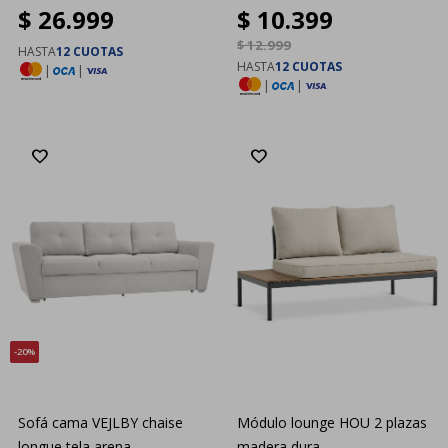
$
26.999
$
10.399
roble
$
12.999
HASTA
12 CUOTAS
HASTA
12 CUOTAS
|
|
|
|
20
Sofá cama VEJLBY chaise
Módulo lounge HOU 2 plazas
longue tela arena
madera dura