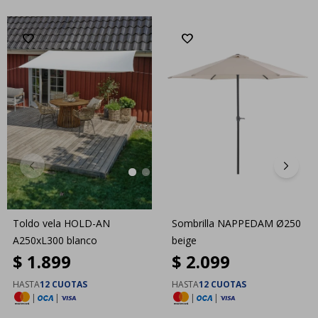
Toldo vela HOLD-AN
Sombrilla NAPPEDAM Ø250
A250xL300 blanco
beige
$
1.899
$
2.099
HASTA
12 CUOTAS
HASTA
12 CUOTAS
|
|
|
|