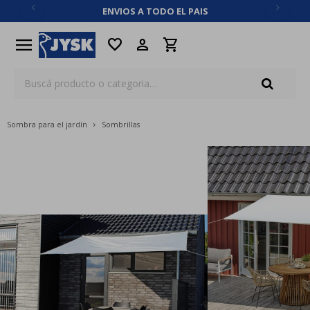
ENVIOS A TODO EL PAIS
close
menu
favorite
Sombra para el jardín
Sombrillas