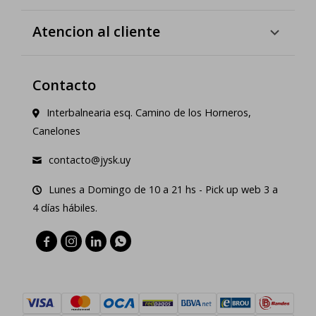
Atencion al cliente
Contacto
Interbalnearia esq. Camino de los Horneros,
Canelones
contacto@jysk.uy
Lunes a Domingo de 10 a 21 hs - Pick up web 3 a
4 días hábiles.



