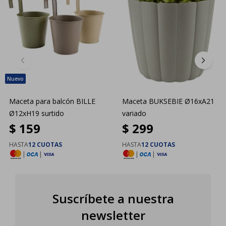
Maceta para balcón BILLE
Maceta BUKSEBIE Ø16xA21
Ø12xH19 surtido
variado
$
159
$
299
HASTA
12 CUOTAS
HASTA
12 CUOTAS
|
|
|
|
Suscríbete a nuestra
newsletter