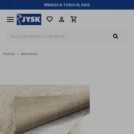
ENVIOS A TODO EL PAIS
close
menu
favorite
Textiles
Alfombras