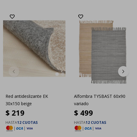
Red antideslizante EK
Alfombra TYSBAST 60x90
30x150 beige
variado
$
219
$
499
HASTA
12 CUOTAS
HASTA
12 CUOTAS
|
|
|
|