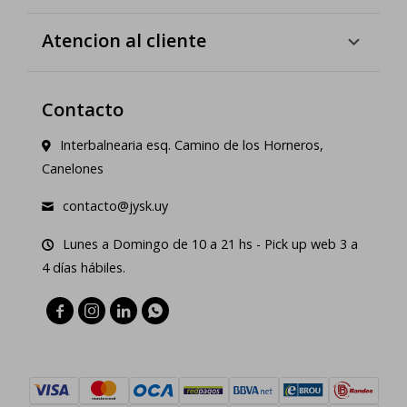
Atencion al cliente
Contacto
Interbalnearia esq. Camino de los Horneros,
Canelones
contacto@jysk.uy
Lunes a Domingo de 10 a 21 hs - Pick up web 3 a
4 días hábiles.



