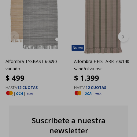
Alfombra TYSBAST 60x90
Alfombra HEISTARR 70x140
variado
sand/oliva osc
$
499
$
1.399
HASTA
12 CUOTAS
HASTA
12 CUOTAS
|
|
|
|
Suscríbete a nuestra
newsletter