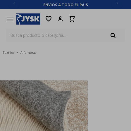
ENVIOS A TODO EL PAIS
close
menu
favorite
Textiles
Alfombras